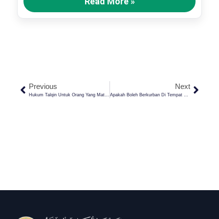
Read More »
Previous
Next
Hukum Talqin Untuk Orang Yang Mati Syahid Dan Anak Kecil, Apakah Tetap Disunnahkan?
Apakah Boleh Berkurban Di Tempat Lain (Bukan Tempat Tinggal Orang Yang Berkurban)? Ini Jawabannya!