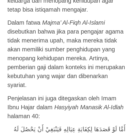
keluarga dan menopang kehidupan agar
tetap bisa istiqamah mengajar.
Dalam fatwa
Majma’ Al-Fiqh Al-Islami
disebutkan bahwa jika para pengajar agama
tidak menerima upah, maka mereka tidak
akan memiliki sumber penghidupan yang
menopang kehidupan mereka. Artinya,
pemberian gaji dalam konteks ini merupakan
kebutuhan yang wajar dan dibenarkan
syariat.
Penjelasan ini juga ditegaskan oleh Imam
Ibnu Hajar dalam
Hasyiyah Manasik Al-Idlah
halaman 40:
أَمَّا لَوْ قَصَدَهَا لِكِفَايَةِ عِيَالِهِ فَيَنْبَغِيْ أَنْ يَحْصُلَ لَهُ