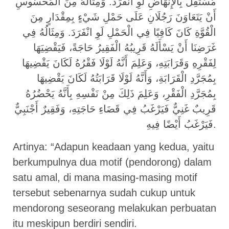
مُسْتَقِلٌّ بِالْإِنْهَاضِ لَوِ انْفَرَدَ. وَمِثَالُهُ مِنَ الْمَحْسُوسِ
أَنْ يَتَعَاوَنَ رَجُلَانِ عَلَى حَمْلِ شَيْءٍ بِمِقْدَارٍ مِنَ
الْقُوَّةِ كَانَ كَافِيًا فِي الْحَمْلِ لَوِ انْفَرَدَ. وَمِثَالُهُ فِي
غَرَضِنَا أَنْ يَسْأَلَهُ قَرِيبُهُ الْفَقِيرُ حَاجَةً، فَيَقْضِيَهَا
لِفَقْرِهِ وَقَرَابَتِهِ، وَعَلِمَ أَنَّهُ لَوْلَا فَقْرُهُ لَكَانَ يَقْضِيهَا
بِمُجَرَّدِ الْقَرَابَةِ، وَأَنَّهُ لَوْلَا قَرَابَتُهُ لَكَانَ يَقْضِيهَا
بِمُجَرَّدِ الْفَقْرِ، وَعَلِمَ ذَلِكَ مِنْ نَفْسِهِ بِأَنَّهُ يَحْضُرُهُ
قَرِيبٌ غَنِيٌّ فَيَرْغَبُ فِي قَضَاءِ حَاجَتِهِ، وَفَقِيرٌ أَجْنَبِيٌّ
فَيَرْغَبُ أَيْضًا فِيهِ.
Artinya: “Adapun keadaan yang kedua, yaitu
berkumpulnya dua motif (pendorong) dalam
satu amal, di mana masing-masing motif
tersebut sebenarnya sudah cukup untuk
mendorong seseorang melakukan perbuatan
itu meskipun berdiri sendiri.