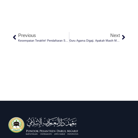
Previous
Next
Kesempatan Terakhir! Pendaftaran Santri Baru Pondok Pesantren Darul Ma’arif Kaplongan Indramayu Segera Ditutup
Guru Agama Digaji, Apakah Masih Mendapat Pahala?