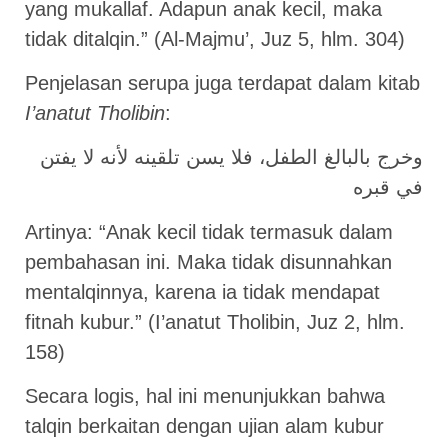
yang mukallaf. Adapun anak kecil, maka
tidak ditalqin.” (Al-Majmu’, Juz 5, hlm. 304)
Penjelasan serupa juga terdapat dalam kitab
I’anatut Tholibin
:
وخرج بالبالغ الطفل، فلا يسن تلقينه لأنه لا يفتن
في قبره
Artinya: “Anak kecil tidak termasuk dalam
pembahasan ini. Maka tidak disunnahkan
mentalqinnya, karena ia tidak mendapat
fitnah kubur.” (I’anatut Tholibin, Juz 2, hlm.
158)
Secara logis, hal ini menunjukkan bahwa
talqin berkaitan dengan ujian alam kubur