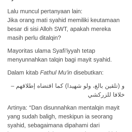
Lalu muncul pertanyaan lain:
Jika orang mati syahid memiliki keutamaan
besar di sisi Alloh SWT, apakah mereka
masih perlu ditalqin?
Mayoritas ulama Syafi’iyyah tetap
menyunnahkan talqin bagi mayit syahid.
Dalam kitab
Fathul Mu’in
disebutkan:
و (تلقين بالغ، ولو شهيدا) كما اقتضاه إطلاقهم –
خلافا للزركشي
Artinya: “Dan disunnahkan mentalqin mayit
yang sudah baligh, meskipun ia seorang
syahid, sebagaimana dipahami dari