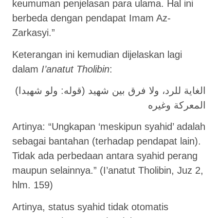
keumuman penjelasan para ulama. Hal ini
berbeda dengan pendapat Imam Az-
Zarkasyi.”
Keterangan ini kemudian dijelaskan lagi
dalam
I’anatut Tholibin
:
(قوله: ولو شهيدا) الغاية للرد، ولا فرق بين شهيد
المعركة وغيره
Artinya: “Ungkapan ‘meskipun syahid’ adalah
sebagai bantahan (terhadap pendapat lain).
Tidak ada perbedaan antara syahid perang
maupun selainnya.” (I’anatut Tholibin, Juz 2,
hlm. 159)
Artinya, status syahid tidak otomatis