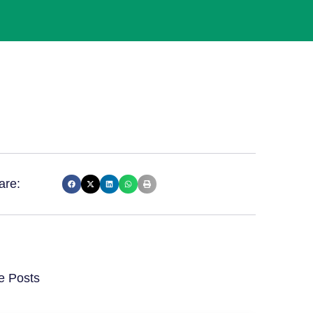
are:
e Posts