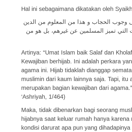
Hal ini sebagaimana dikatakan oleh Syaikh
لى وجوب الحجاب و هذا من المعلوم من الدين
ت التي تميز المسلمين عن غيرهم، بل هو من
Artinya: “Umat Islam baik Salaf dan Kholaf
Kewajiban berhijab. Ini adalah perkara yan
agama ini. Hijab tidaklah dianggap semat
muslimin dari kaum lainnya saja. Tapi, itu
merupakan bagian kewajiban dari agama.”
‘Ashriyah, 1/464)
Maka, tidak dibenarkan bagi seorang mus
hijabnya saat keluar rumah hanya karena m
kondisi darurat apa pun yang dihadapinya