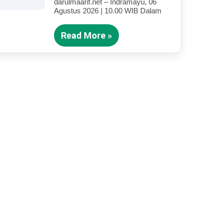
darulmaarif.net – Indramayu, 06
Mengajar
Agustus 2026 | 10.00 WIB Dalam
Read More »