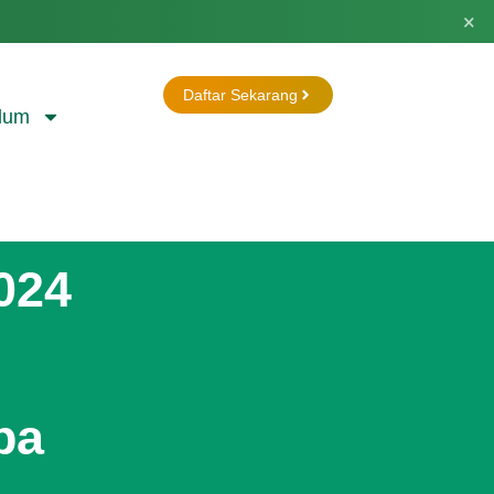
×
Daftar Sekarang
lum
2024
pa