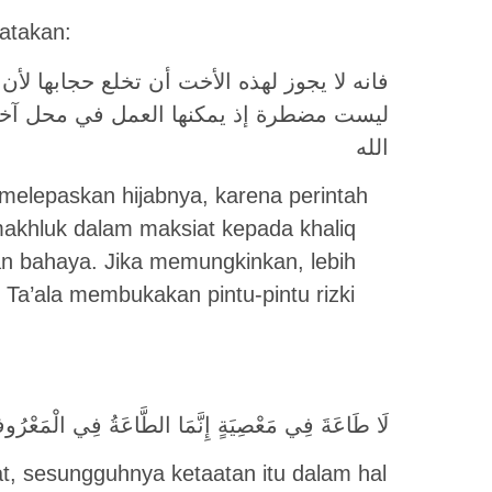
atakan:
فانه لا يجوز لهذه الأخت أن تخلع حجابها ل
ليست مضطرة إذ يمكنها العمل في محل آخر 
الله
i melepaskan hijabnya, karena perintah
makhluk dalam maksiat kepada khaliq
aan bahaya. Jika memungkinkan, lebih
h Ta’ala membukakan pintu-pintu rizki
لَا طَاعَةَ فِي مَعْصِيَةٍ إِنَّمَا الطَّاعَةُ فِي الْمَعْرُو
at, sesungguhnya ketaatan itu dalam hal