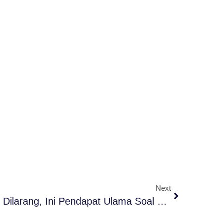
Next
Sunat Perempuan Resmi Dilarang, Ini Pendapat Ulama Soal Pelarangan Khitan Perempuan!