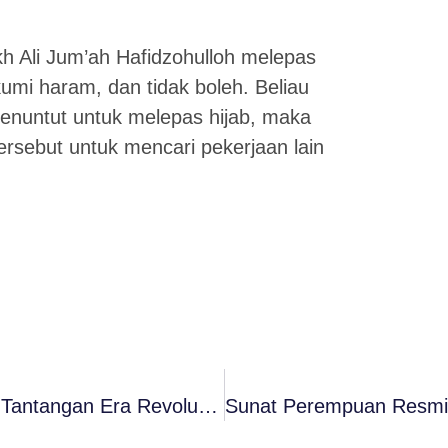
 Ali Jum’ah Hafidzohulloh melepas
kumi haram, dan tidak boleh. Beliau
menuntut untuk melepas hijab, maka
ersebut untuk mencari pekerjaan lain
Nalar Inklusif: Santri Post-Milenial Dan Tantangan Era Revolusi Industri 4.0