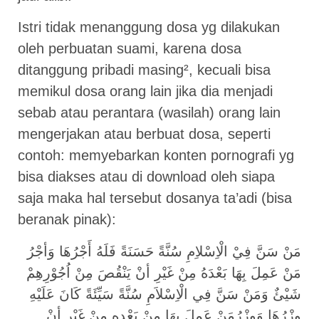
Istri tidak menanggung dosa yg dilakukan
oleh perbuatan suami, karena dosa
ditanggung pribadi masing², kecuali bisa
memikul dosa orang lain jika dia menjadi
sebab atau perantara (wasilah) orang lain
mengerjakan atau berbuat dosa, seperti
contoh: memyebarkan konten pornografi yg
bisa diakses atau di download oleh siapa
saja maka hal tersebut dosanya ta’adi (bisa
beranak pinak):
مَنْ سَنَّ فِيْ الْاِسْلاِمِ سُنَّةً حَسَنَةً فَلَهُ أَجْرُهَا وَأجْرُ
مَنْ عَمِلَ بِهَا بَعْدَهُ مِنْ غَيْرِ أنْ يَنْقُصَ مِنْ اُجُوْرِهِمْ
شَيْئٌ وَمَنْ سَنَّ فِي الْاِسْلاَمِ سُنَّةً سَيِّئَةً كَانَ عَلَيْهِ
وِزْرُهَا وَوِزْرُمَنْ عَمِلَ بِهَا مِنْ بَعْدِهِ مِنْ غَيْرِ أنْ