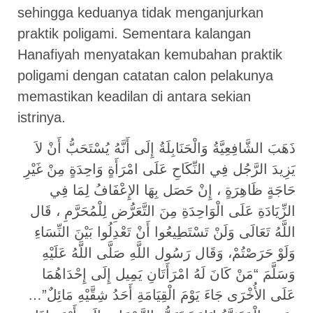
sehingga keduanya tidak menganjurkan
praktik poligami. Sementara kalangan
Hanafiyah menyatakan kemubahan praktik
poligami dengan catatan calon pelakunya
memastikan keadilan di antara sekian
istrinya.
ذَهَبَ الشَّافِعِيَّةُ وَالْحَنَابِلَةُ إِلَى أَنَّهُ يُسْتَحَبُّ أَنْ لاَ
يَزِيدَ الرَّجُل فِي النِّكَاحِ عَلَى امْرَأَةٍ وَاحِدَةٍ مِنْ غَيْرِ
حَاجَةٍ ظَاهِرَةٍ ، إِنْ حَصَل بِهَا الإِعْفَافُ لِمَا فِي
الزِّيَادَةِ عَلَى الْوَاحِدَةِ مِنَ التَّعَرُّضِ لِلْمُحَرَّمِ ، قَال
اللَّهُ تَعَالَى وَلَنْ تَسْتَطِيعُوا أَنْ تَعْدِلُوا بَيْنَ النِّسَاءِ
وَلَوْ حَرَصْتُمْ، وَقَال رَسُول اللَّهِ صَلَّى اللَّهُ عَلَيْهِ
وَسَلَّمَ “مَنْ كَانَ لَهُ امْرَأَتَانِ يَمِيل إِلَى إِحْدَاهُمَا
عَلَى الأُخْرَى جَاءَ يَوْمَ الْقِيَامَةِ أَحَدُ شِقَّيْهِ مَائِلٌ”…