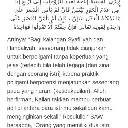
وَيَرَى الْحَنَفِيَّةُ إِبَاحَةَ تَعَدُّدِ الزَّوْجَاتِ إِلَى أَرْبَعٍ إِذَا
أَمِنَ عَدَمَ الْجَوْرِ بَيْنَهُنَّ فَإِنْ لَمْ يَأْمَنِ اقْتَصَرَ عَلَى
مَا يُمْكِنُهُ الْعَدْل بَيْنَهُنَّ ، فَإِنْ لَمْ يَأمَنْ اقْتَصَرَ عَلَى
وَاحِدَةٍ لِقَولِه تَعَالَى فَإِنْ خِفْتُمْ أَلَّا تَعْدِلُوا فَوَاحِدَةً
Artinya: “Bagi kalangan Syafi’iyah dan
Hanbaliyah, seseorang tidak dianjurkan
untuk berpoligami tanpa keperluan yang
jelas (terlebih bila telah terjaga [dari zina]
dengan seorang istri) karena praktik
poligami berpotensi menjatuhkan seseorang
pada yang haram (ketidakadilan). Alloh
berfirman, Kalian takkan mampu berbuat
adil di antara para istrimu sekalipun kamu
menginginkan sekali.’ Rosululloh SAW
bersabda, ‘Orang yang memiliki dua istri,