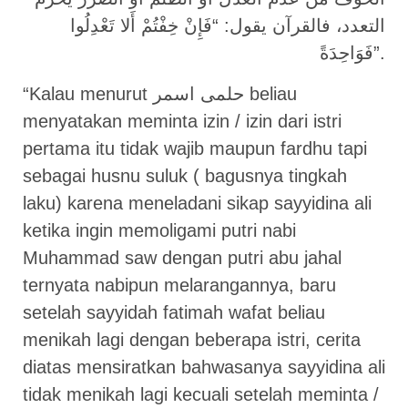
التعدد، فالقرآن يقول: “فَإِنْ خِفْتُمْ أَلا تَعْدِلُوا
فَوَاحِدَةً”.
“Kalau menurut حلمى اسمر beliau
menyatakan meminta izin / izin dari istri
pertama itu tidak wajib maupun fardhu tapi
sebagai husnu suluk ( bagusnya tingkah
laku) karena meneladani sikap sayyidina ali
ketika ingin memoligami putri nabi
Muhammad saw dengan putri abu jahal
ternyata nabipun melarangannya, baru
setelah sayyidah fatimah wafat beliau
menikah lagi dengan beberapa istri, cerita
diatas mensiratkan bahwasanya sayyidina ali
tidak menikah lagi kecuali setelah meminta /