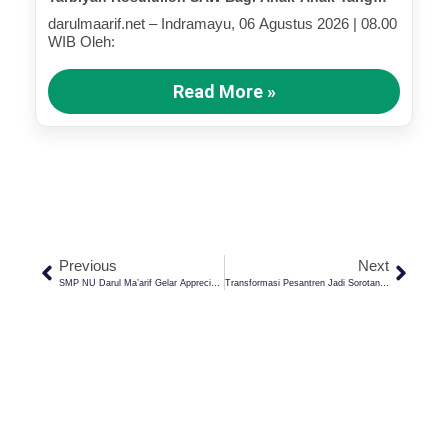
Terluka (Bagian IV)
darulmaarif.net – Indramayu, 06 Agustus 2026 | 08.00
WIB Oleh:
Read More »
Previous
Next
SMP NU Darul Ma’arif Gelar Appreciations And Awards Ceremony, Cetak Generasi Pembelajar Menuju Indonesia Emas
Transformasi Pesantren Jadi Sorotan Di Konferensi Internasional: Cak Imin Tegaskan Peran Strategis Menuju Indonesia Emas