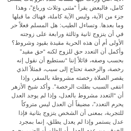
كامل، فالبعض يقرأ “مثنى وثلاث ورباع”، وهذا
جزء من الآية، وليس الآية كاملة، فهناك ما قبلها
وما بعدها. وتساءل الطيب: هل المسلم فعلاً حر
في أن يتزوج ثانية وثالثة ورابعة على زوجته
الأولى أم أن هذه الحرية مقيدة بقيود وشروط؟
وأكمل أن التعدد حق للزوج لكنه “حق مقيد”
بحسب وصفه، قائلاً إننا “نستطيع أن نقول إنه
رخصة، والرخصة تحتاج إلى سبب، فمثلاً الذي
يقصر الصلاة رخصته مشروطة بالسفر، وإذا
انتفى السبب بطلت الرخصة”. وأكد شيخ الأزهر
أن “التعدد مشروط بالعدل، وإذا لم يوجد العدل
يحرم التعدد”، مضيفاً أن العدل ليس متروكاً
للتجربة، بمعنى أن الشخص يتزوج بثانية فإذا
عدل يستمر وإذا لم يعدل يطلق، إنما بمجرد
الخوف من عدم العدل أو الظلم أو الضرر يحرم