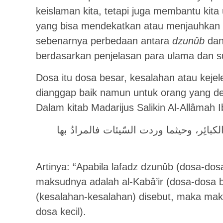
keislaman kita, tetapi juga membantu kita
yang bisa mendekatkan atau menjauhkan k
sebenarnya perbedaan antara
dzunûb
da
berdasarkan penjelasan para ulama dan 
Dosa itu dosa besar, kesalahan atau kejel
dianggap baik namun untuk orang yang de
Dalam kitab Madarijus Salikin Al-Allâmah 
ﻜﺒﺎﺋِﺮ، ﻭﺣﻴﺜﻤﺎ ﻭﺭﺩﺕ ﺍﻟﺴّﻴﺌﺎﺕ ﻓﺎﻟﻤﺮﺍﺩُ ﺑﻬﺎ
Artinya: “Apabila lafadz dzunûb (dosa-dos
maksudnya adalah al-Kabâ’ir (dosa-dosa be
(kesalahan-kesalahan) disebut, maka mak
dosa kecil).