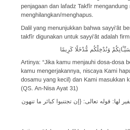
penjagaan dan lafadz Takfîr mengandun
menghilangkan/menghapus.
Dalil yang menunjukkan bahwa sayyi’ât be
takfîr digunakan untuk sayyi’ât adalah fir
يِّـَٔاتِكُمْ وَنُدْخِلْكُم مُّدْخَلًا كَرِيمًا
Artinya: “Jika kamu menjauhi dosa-dosa b
kamu mengerjakannya, niscaya Kami hap
dosamu yang kecil) dan Kami masukkan ka
(QS. An-Nisa Ayat 31)
 ﻟﻬﺎ: ﻗﻮﻟﻪ ﺗﻌﺎﻟﻰ: {ﺇﻥ ﺗﺠﺘﻨﺒﻮﺍ ﻛﺒﺎﺋﺮ ﻣﺎ ﺗﻨﻬﻮﻥ