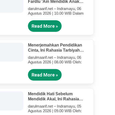
Fardlu ‘Ain Mendidik Anak
Kandung Di Tengah Kesibukan
darulmaarif.net – Indramayu, 06
Mengajar
Agustus 2026 | 10.00 WIB Dalam
Read More »
Menerjemahkan Pendidikan
Cinta, Ini Rahasia Tarbiyah
Rosululloh SAW Bagi Anak-
darulmaarif.net – Indramayu, 06
Anak Yang Terluka (Bagian IV)
Agustus 2026 | 08.00 WIB Oleh:
Read More »
Mendidik Hati Sebelum
Mendidik Akal, Ini Rahasia
Tarbiyah Rosululloh SAW Bagi
darulmaarif.net – Indramayu, 05
Anak-Anak Yang Terluka
Agustus 2026 | 09.00 WIB Oleh:
(Bagian III)