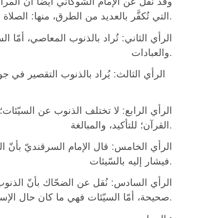
وقد نُقل عن الإمام الشوكاني أيضاً أنّ المرا
التي تُكفَّر بالعديد من الطرق، منها: الصلاة.
الرأي الثاني: تُراد بالذنوب المعاصي، أمّا ال
والعبادات.
الرأي الثالث: يُراد بالذنوب التقصير في جوانب
الرأي الرابع: لا تختلف الذنوب عن السيّئات؛ 
القرآن؛ للتأكيد، والمبالغة.
الرأي الخامس: قال الإمام السرقنديّ بأنّ الذن
فيشار إليه بالسّيئات.
الرأي السادس: نُقل عن الضحّاك بأنّ الذنو
صحيحة، أمّا السيّئات فهي ما كان حال الإسلام.