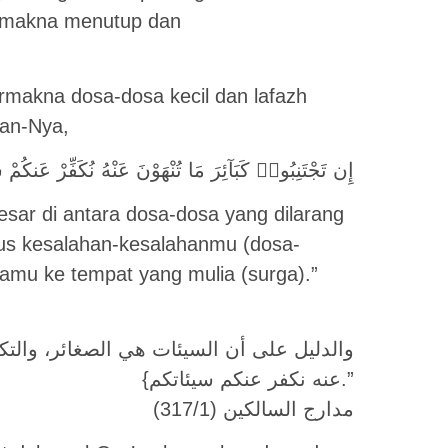
g makna menutup dan
rmakna dosa-dosa kecil dan lafazh
man-Nya,
إِن تَجْتَنِبُوا۟ كَبَآئِرَ مَا تُنْهَوْنَ عَنْهُ نُكَفِّرْ عَنكُمْ سَ
esar di antara dosa-dosa yang dilarang
us kesalahan-kesalahanmu (dosa-
mu ke tempat yang mulia (surga).”
ﻭﺍﻟﺪﻟﻴﻞ ﻋﻠﻰ ﺃﻥ ﺍﻟﺴﻴﺌﺎﺕ ﻫﻲ ﺍﻟﺼﻐﺎﺋﺮ، ﻭﺍﻟﺘﻜﻔﻴﺮ
ﻋﻨﻪ ﻧﻜﻔﺮ ﻋﻨﻜﻢ ﺳﻴﺌﺎﺗﻜﻢ}.”
ﻣﺪﺍﺭﺝ ﺍﻟﺴﺎﻟﻜﻴﻦ (317/1)