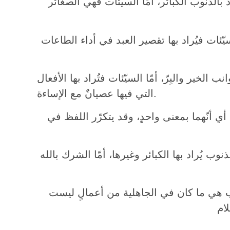
د بالذنوب الكبائر، أمّا السيئات فهي الصغائر
سيّئات فيُراد بها تقصير العبد في أداء الطاعات
 الخير والبِرّ، أمّا السيّئات فتُراد بها الأفعال
التي فيها عصيانٌ مع الإساءة.
أي أنّهما بمعنى واحدٍ، وقد يتكرّر اللفظ في
وب يُراد بها الكبائر وغيرها، أمّا الشرك بالله
ب هي ما كان في الجاهلية من أعمالٍ ليست