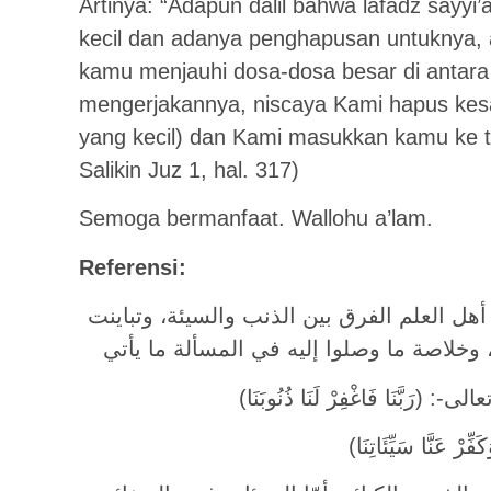
Artinya: “Adapun dalil bahwa lafadz sayy
kecil dan adanya penghapusan untuknya, ad
kamu menjauhi dosa-dosa besar di antara
mengerjakannya, niscaya Kami hapus ke
yang kecil) dan Kami masukkan kamu ke t
Salikin Juz 1, hal. 317)
Semoga bermanfaat. Wallohu a’lam.
Referensi:
هل العلم الفرق بين الذنب والسيئة، وتباينت