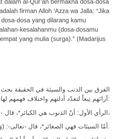
i’ât dalam al-Qur’an bermakna dosa-dosa
alah firman Alloh ‘Azza wa Jalla: “Jika
 dosa-dosa yang dilarang kamu
salahan-kesalahanmu (dosa-dosamu
empat yang mulia (surga).” (Madarijus
الفرق بين الذنب والسيئة في الحقيقة بحث أ
آرائهم تِبعاً لتعدّد أدلتهم واختلاف فهمهم لها، وخلاصة ما وصلوا إليه في المسألة ما يأتي:
الرأي الأول: أنّ الذنوب هي الكبائر*، قال -تعالى-: (رَبَّنَا فَاغْفِرْ لَنَا ذُنُوبَنَا)،
أمّا السيئات فهي الصغائر*، قال -تعالى-: (وَكَفِّرْ عَنَّا سَيِّئَاتِنَا).