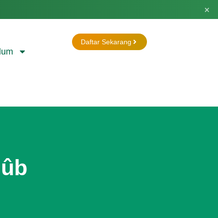
×
Daftar Sekarang
lum
nûb