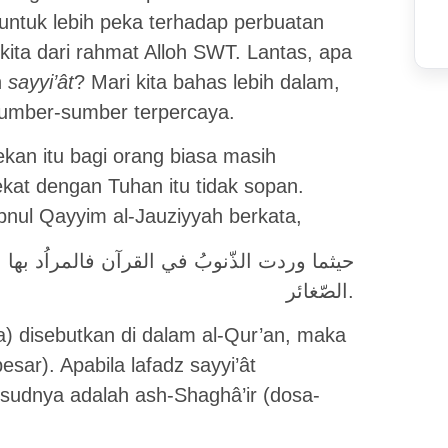
 untuk lebih peka terhadap perbuatan
ita dari rahmat Alloh SWT. Lantas, apa
n
sayyi’ât
? Mari kita bahas lebih dalam,
sumber-sumber terpercaya.
ekan itu bagi orang biasa masih
kat dengan Tuhan itu tidak sopan.
Ibnul Qayyim al-Jauziyyah berkata,
ﺣﻴﺜﻤﺎ ﻭﺭﺩﺕ ﺍﻟﺬّﻧﻮﺏُ ﻓﻲ ﺍﻟﻘﺮﺁﻥ ﻓﺎﻟﻤﺮﺍُﺩ ﺑﻬﺎ ﺍﻟ
ﺍﻟﺼّﻐﺎﺋﺮ.
a) disebutkan di dalam al-Qur’an, maka
sar). Apabila lafadz sayyi’ât
sudnya adalah ash-Shaghâ’ir (dosa-