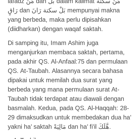
lafadz مَنْ dan بَلْ dalam kalimat مَنْ سكتة
رَاقٍ dan بَلْ سكتة رَانَ mempunyai makna
yang berbeda, maka perlu dipisahkan
(diidharkan) dengan waqaf saktah.
Di samping itu, Imam Ashim juga
menganjurkan membaca saktah, pertama,
pada akhir QS. Al-Anfaal:75 dan permulaan
QS. At-Taubah. Alasannya secara bahasa
dipakai untuk memilah dua surat yang
berbeda yang mana permulaan surat At-
Taubah tidak terdapat atau diawali dengan
basmalah. Kedua, pada QS. Al-Haqqah: 28-
29 dimaksudkan untuk membedakan dua ha’
yakni ha’ saktah مَالِيَهْ dan ha’ fi’il هَّلَكَ.