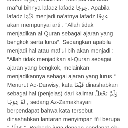
maf’ul bihnya lafadz lafadz عِوَجًا. Apabila
lafadz قَيِّمَا menjadi na’atnya lafadz عِوَجًا
akan mempunyai arti : “Allah tidak
menjadikan al-Quran sebagai ajaran yang
bengkok serta lurus”. Sedangkan apabila
menjadi hal atau maf’ul bih akan menjadi :
“Allah tidak menjadikan al-Quran sebagai
ajaran yang bengkok, melainkan
menjadikannya sebagai ajaran yang lurus “.
Menurut Ad-Darwisy, kata قَيِّمًا dinashabkan
sebagai hal (penjelas) dari kalimat وَلَمْ يَجْعَلْ
لَهُ عِوَجًا , sedang Az-Zamakhsyari
berpendapat bahwa kata tersebut
dinashabkan lantaran menyimpan fi’il berupa
” جَعَلَهُ “. Berbeda juga dengan pendapat Abu