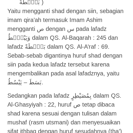
بَصْۜطَةً )
Yaitu mengganti shad dengan siin, sebagian
imam qira’ah termasuk Imam Ashim
mengganti ص dengan س pada lafadz
وَيَبْصُۜطُ dalam QS. Al-Baqarah : 245 dan
lafadz بَصْۜطَةً dalam QS. Al-A’raf : 69.
Sebab-sebab digantinya huruf shad dengan
siin pada kedua lafadz tersebut karena
mengembalikan pada asal lafadznya, yaitu
بَسَطَ – يَبْسُطُ.
Sedangkan pada lafadz بِمُصَيْطِرٍ dalam QS.
Al-Ghasyiyah : 22, huruf ص tetap dibaca
shad karena sesuai dengan tulisan dalam
mushaf (rasm utsmani) dan menyesuaikan
sifat ithbaq dengan huruf sesudahnya (tha’)