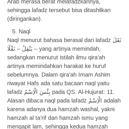
Arab merasa berat melafadzkannya,
sehingga lafadz tersebut bisa ditashilkan
(diringankan).
Naql
Naql menurut bahasa berasal dari lafadz نَقَلَ
– يَنْقِلُ – نَقْلًا yang artinya memindah,
sedangkan menurut istilah ilmu qira’ah
artinya memindahkan harakat ke huruf
sebelumnya. Dalam qira’ah Imam Ashim
riwayat Hafs ada satu bacaan naql yaitu
lafadz بِئْسَ الْاِسْمُ pada QS. Al-Hujurat: 11.
Alasan dibaca naql pada lafadz الْاِسْمُ adalah
karena adanya dua hamzah washal, yakni
hamzah al ta’rif dan hamzah ismu yang
mengapit lam, sehingga kedua hamzah