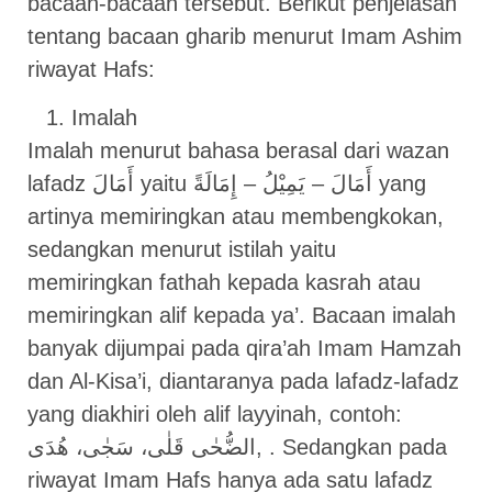
bacaan-bacaan tersebut. Berikut penjelasan
tentang bacaan gharib menurut Imam Ashim
riwayat Hafs:
Imalah
Imalah menurut bahasa berasal dari wazan
lafadz أَمَالَ yaitu أَمَالَ – يَمِيْلُ – إِمَالَةً yang
artinya memiringkan atau membengkokan,
sedangkan menurut istilah yaitu
memiringkan fathah kepada kasrah atau
memiringkan alif kepada ya’. Bacaan imalah
banyak dijumpai pada qira’ah Imam Hamzah
dan Al-Kisa’i, diantaranya pada lafadz-lafadz
yang diakhiri oleh alif layyinah, contoh:
الضُّحٰى قَلٰى، سَجٰى، هُدَى, . Sedangkan pada
riwayat Imam Hafs hanya ada satu lafadz