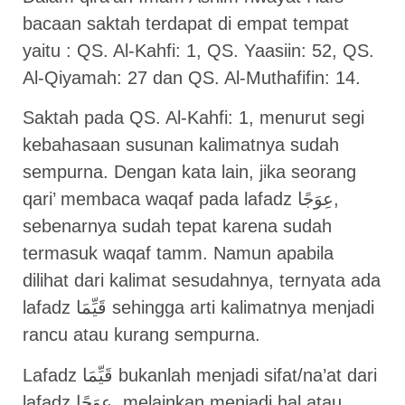
bacaan saktah terdapat di empat tempat
yaitu : QS. Al-Kahfi: 1, QS. Yaasiin: 52, QS.
Al-Qiyamah: 27 dan QS. Al-Muthafifin: 14.
Saktah pada QS. Al-Kahfi: 1, menurut segi
kebahasaan susunan kalimatnya sudah
sempurna. Dengan kata lain, jika seorang
qari’ membaca waqaf pada lafadz عِوَجًا,
sebenarnya sudah tepat karena sudah
termasuk waqaf tamm. Namun apabila
dilihat dari kalimat sesudahnya, ternyata ada
lafadz قَيِّمَا sehingga arti kalimatnya menjadi
rancu atau kurang sempurna.
Lafadz قَيِّمَا bukanlah menjadi sifat/na’at dari
lafadz عِوَجًا, melainkan menjadi hal atau