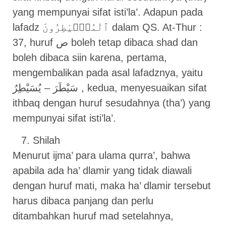
yang mempunyai sifat isti’la’. Adapun pada
lafadz ٱلْمُصَۣيْطِرُونَ dalam QS. At-Thur :
37, huruf ص boleh tetap dibaca shad dan
boleh dibaca siin karena, pertama,
mengembalikan pada asal lafadznya, yaitu
سَيْطَرَ – يُسَيْطِرُ , kedua, menyesuaikan sifat
ithbaq dengan huruf sesudahnya (tha’) yang
mempunyai sifat isti’la’.
Shilah
Menurut ijma’ para ulama qurra’, bahwa
apabila ada ha’ dlamir yang tidak diawali
dengan huruf mati, maka ha’ dlamir tersebut
harus dibaca panjang dan perlu
ditambahkan huruf mad setelahnya,