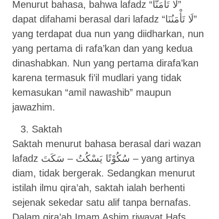
Menurut bahasa, bahwa lafadz “لَا تَأْمَنَّا”
dapat difahami berasal dari lafadz “لَا تَأْمَنُنَا”
yang terdapat dua nun yang diidharkan, nun
yang pertama di rafa’kan dan yang kedua
dinashabkan. Nun yang pertama dirafa’kan
karena termasuk fi’il mudlari yang tidak
kemasukan “amil nawashib” maupun
jawazhim.
Saktah
Saktah menurut bahasa berasal dari wazan
lafadz سُكُوْتًا يَسْكُتُ – سَكَتَ – yang artinya
diam, tidak bergerak. Sedangkan menurut
istilah ilmu qira’ah, saktah ialah berhenti
sejenak sekedar satu alif tanpa bernafas.
Dalam qira’ah Imam Ashim riwayat Hafs