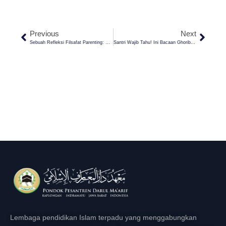
Previous
Next
Sebuah Refleksi Filsafat Parenting: Menikah Itu Rahmat Dari Tuhan Untuk Setiap Pasangan
Santri Wajib Tahu! Ini Bacaan Ghorib Qur’an Menurut Imam ‘Ashim Riwayat Imam Hafs
Lembaga pendidikan Islam terpadu yang menggabungkan