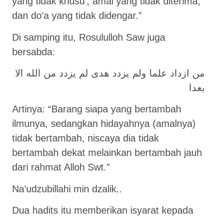
yang tidak khusu’, amal yang tidak diterima,
dan do’a yang tidak didengar.”
Di samping itu, Rosululloh Saw juga
bersabda:
من ازداد علما ولم يزدد هدى لم يزدد من الله الا
بعدا
Artinya: “Barang siapa yang bertambah
ilmunya, sedangkan hidayahnya (amalnya)
tidak bertambah, niscaya dia tidak
bertambah dekat melainkan bertambah jauh
dari rahmat Alloh Swt.”
Na’udzubillahi min dzalik..
Dua hadits itu memberikan isyarat kepada