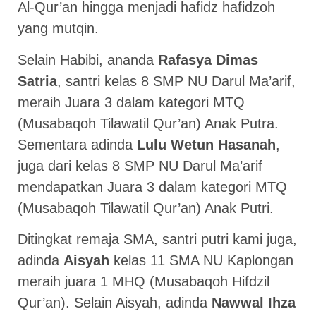
Al-Qur’an hingga menjadi hafidz hafidzoh
yang mutqin.
Selain Habibi, ananda
Rafasya Dimas
Satria
, santri kelas 8 SMP NU Darul Ma’arif,
meraih Juara 3 dalam kategori MTQ
(Musabaqoh Tilawatil Qur’an) Anak Putra.
Sementara adinda
Lulu Wetun Hasanah
,
juga dari kelas 8 SMP NU Darul Ma’arif
mendapatkan Juara 3 dalam kategori MTQ
(Musabaqoh Tilawatil Qur’an) Anak Putri.
Ditingkat remaja SMA, santri putri kami juga,
adinda
Aisyah
kelas 11 SMA NU Kaplongan
meraih juara 1 MHQ (Musabaqoh Hifdzil
Qur’an). Selain Aisyah, adinda
Nawwal Ihza