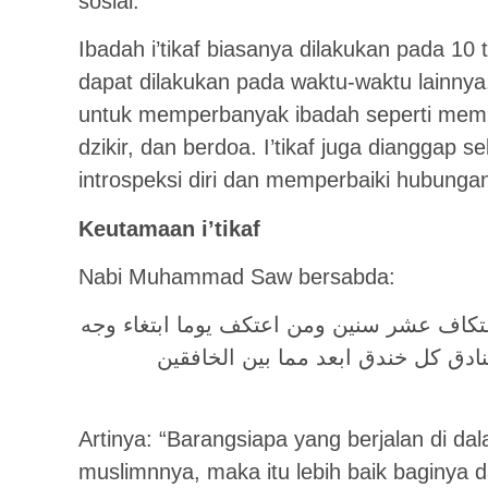
sosial.
Ibadah i’tikaf biasanya dilakukan pada 1
dapat dilakukan pada waktu-waktu lainnya.
untuk memperbanyak ibadah seperti memb
dzikir, dan berdoa. I’tikaf juga dianggap 
introspeksi diri dan memperbaiki hubunga
Keutamaan i’tikaf
Nabi Muhammad Saw bersabda:
تكاف عشر سنين ومن اعتكف يوما ابتغاء وجه
خنادق كل خندق ابعد مما بين الخافقين
Artinya: “Barangsiapa yang berjalan di 
muslimnnya, maka itu lebih baik baginya d