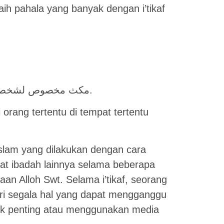
aih pahala yang banyak dengan i’tikaf
مكث مخصوص لشخص مخصوص فى مكان مخصوص بنية مخصوصة.
i orang tertentu di tempat tertentu
Islam yang dilakukan dengan cara
pat ibadah lainnya selama beberapa
an Alloh Swt. Selama i’tikaf, seorang
ri segala hal yang dapat mengganggu
dak penting atau menggunakan media