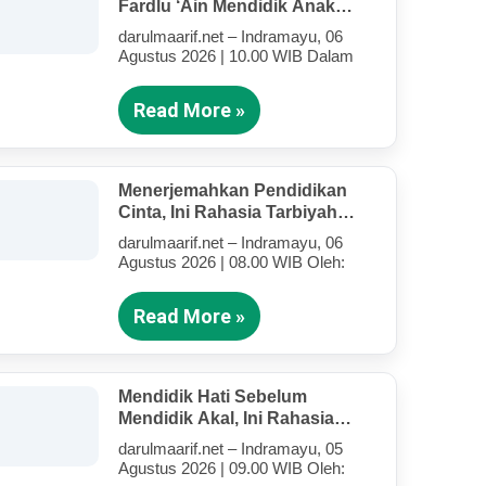
Fardlu ‘Ain Mendidik Anak
Kandung Di Tengah Kesibukan
darulmaarif.net – Indramayu, 06
Mengajar
Agustus 2026 | 10.00 WIB Dalam
Read More »
Menerjemahkan Pendidikan
Cinta, Ini Rahasia Tarbiyah
Rosululloh SAW Bagi Anak-
darulmaarif.net – Indramayu, 06
Anak Yang Terluka (Bagian IV)
Agustus 2026 | 08.00 WIB Oleh:
Read More »
Mendidik Hati Sebelum
Mendidik Akal, Ini Rahasia
Tarbiyah Rosululloh SAW Bagi
darulmaarif.net – Indramayu, 05
Anak-Anak Yang Terluka
Agustus 2026 | 09.00 WIB Oleh:
(Bagian III)