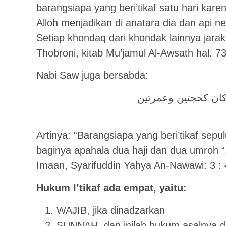
barangsiapa yang beri’tikaf satu hari kar
Alloh menjadikan di anatara dia dan api ne
Setiap khondaq dari khondak lainnya jara
Thobroni, kitab Mu’jamul Al-Awsath hal. 7
Nabi Saw juga bersabda:
ان كحجتين وعمرتين
Artinya: “Barangsiapa yang beri’tikaf sep
baginya apahala dua haji dan dua umroh “.
Imaan, Syarifuddin Yahya An-Nawawi: 3 : 
Hukum I’tikaf ada empat, yaitu:
WAJIB, jika dinadzarkan
SUNNAH, dan inilah hukum asalnya dan