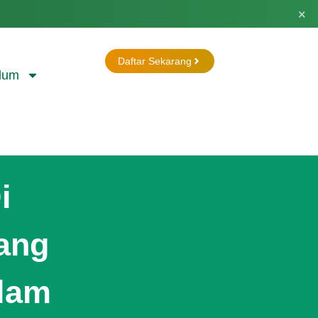
×
Daftar Sekarang
lum
i
Yang
slam