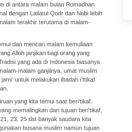
wa di antara malam bulan Romadhan
al dengan Lailatul Qodr dan Nabi lebih
malam terakhir terutama di malam-
enemui dan mencari malam kemuliaan
ang Alloh janjikan bagi orang yang
 Tradisi yang ada di Indonesia biasanya
i malam-malam ganjilnya, umat muslim
ami’ untuk melakukan ibadah i’ttikaf
an.
an yang kita temui saat beri’tikaf.
ng memalingkan dari tujuan beri’tikaf,
21, 23, 25 dst banyak saudara kita
ggunakan busana muslim namun tujuan