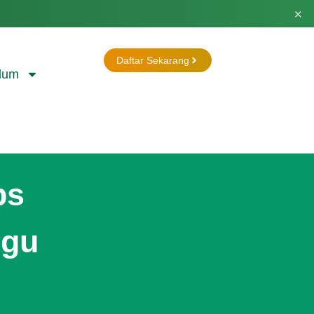
×
Daftar Sekarang
lum
ps
ggu