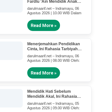
Fardlu ‘Ain Mendidik Anak
Kandung Di Tengah Kesibukan
darulmaarif.net – Indramayu, 06
Mengajar
Agustus 2026 | 10.00 WIB Dalam
Read More »
Menerjemahkan Pendidikan
Cinta, Ini Rahasia Tarbiyah
Rosululloh SAW Bagi Anak-
darulmaarif.net – Indramayu, 06
Anak Yang Terluka (Bagian IV)
Agustus 2026 | 08.00 WIB Oleh:
Read More »
Mendidik Hati Sebelum
Mendidik Akal, Ini Rahasia
Tarbiyah Rosululloh SAW Bagi
darulmaarif.net – Indramayu, 05
Anak-Anak Yang Terluka
Agustus 2026 | 09.00 WIB Oleh:
(Bagian III)