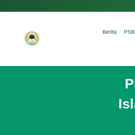
Berita
PSB
P
Is