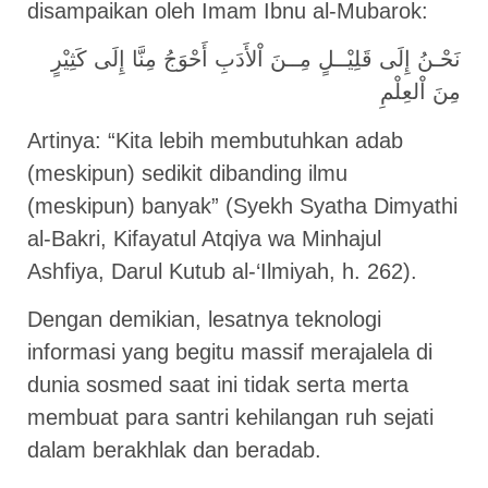
disampaikan oleh Imam Ibnu al-Mubarok:
نَحْـنُ إِلَى قَلِيْــلٍ مِــنَ اْلأَدَبِ أَحْوَجُ مِنَّا إِلَى كَثِيْرٍ
مِنَ اْلعِلْمِ
Artinya: “Kita lebih membutuhkan adab
(meskipun) sedikit dibanding ilmu
(meskipun) banyak” (Syekh Syatha Dimyathi
al-Bakri, Kifayatul Atqiya wa Minhajul
Ashfiya, Darul Kutub al-‘Ilmiyah, h. 262).
Dengan demikian, lesatnya teknologi
informasi yang begitu massif merajalela di
dunia sosmed saat ini tidak serta merta
membuat para santri kehilangan ruh sejati
dalam berakhlak dan beradab.