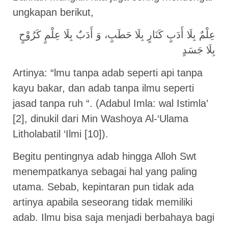
ungkapan berikut,
عِلْمٌ بِلَا أَدَبٍ كَنَارٍ بِلَا حَطَبٍ، وَ أَدَبٌ بِلَا عِلْمٍ كَرُوْحٍ
بِلَا جَسَدٍ
Artinya: “lmu tanpa adab seperti api tanpa
kayu bakar, dan adab tanpa ilmu seperti
jasad tanpa ruh “. (Adabul Imla: wal Istimla’
[2], dinukil dari Min Washoya Al-‘Ulama
Litholabatil ‘Ilmi [10]).
Begitu pentingnya adab hingga Alloh Swt
menempatkanya sebagai hal yang paling
utama. Sebab, kepintaran pun tidak ada
artinya apabila seseorang tidak memiliki
adab. Ilmu bisa saja menjadi berbahaya bagi