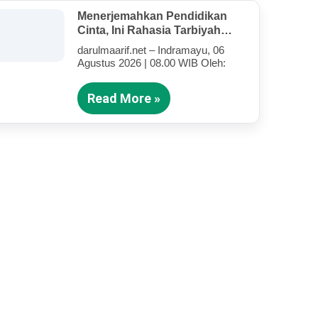
Menerjemahkan Pendidikan
Cinta, Ini Rahasia Tarbiyah
Rosululloh SAW Bagi Anak-
darulmaarif.net – Indramayu, 06
Anak Yang Terluka (Bagian IV)
Agustus 2026 | 08.00 WIB Oleh:
Read More »