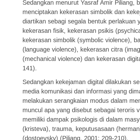
Sedangkan menurut Yasraf Amir Piliang, 
menciptakan kekerasan simbolik dan kekeja
diartikan sebagi segala bentuk perlakua
kekerasan fisik, kekerasan psikis (psychic
kekerasan simbolik (symbolic violence), b
(language violence), kekerasan citra (ima
(mechanical violence) dan kekerasan digital
141).
Sedangkan kekejaman digital dilakukan seb
media komunikasi dan informasi yang dim
melakukan serangkaian modus dalam menc
muncul apa yang disebut sebagai teroris vi
memiliki dampak psikologis di dalam masya
(kristeva), trauma, keputusasaan (herman)
(dostoevsky) (Piliang, 2001: 209-210).