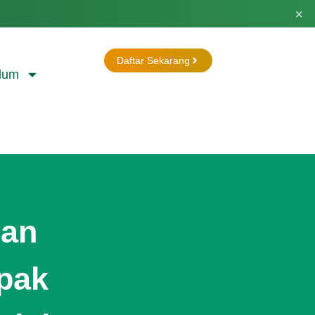
×
Daftar Sekarang
lum
Dan
pak