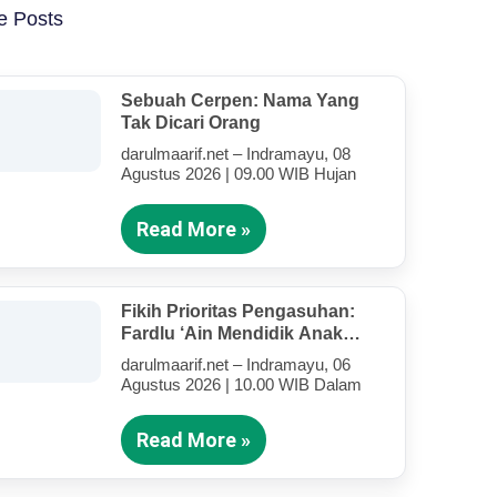
e Posts
Sebuah Cerpen: Nama Yang
Tak Dicari Orang
darulmaarif.net – Indramayu, 08
Agustus 2026 | 09.00 WIB Hujan
Read More »
Fikih Prioritas Pengasuhan:
Fardlu ‘Ain Mendidik Anak
Kandung Di Tengah Kesibukan
darulmaarif.net – Indramayu, 06
Mengajar
Agustus 2026 | 10.00 WIB Dalam
Read More »