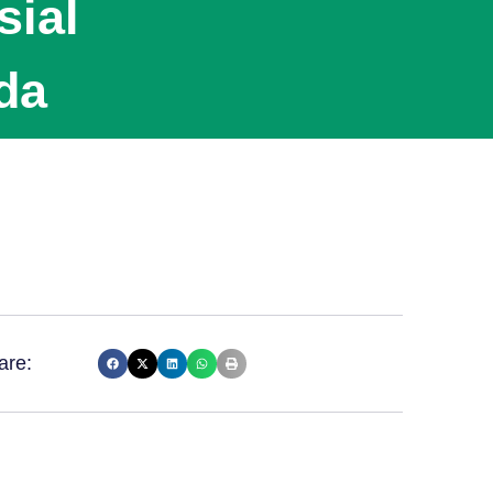
sial
da
are: