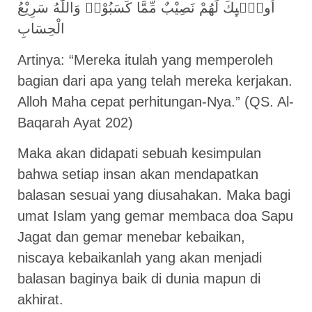
اُولٰۤىِٕكَ لَهُمْ نَصِيْبٌ مِّمَّا كَسَبُوْاۗ وَاللّٰهُ سَرِيْعُ
الْحِسَابِ
Artinya: “Mereka itulah yang memperoleh
bagian dari apa yang telah mereka kerjakan.
Alloh Maha cepat perhitungan-Nya.” (QS. Al-
Baqarah Ayat 202)
Maka akan didapati sebuah kesimpulan
bahwa setiap insan akan mendapatkan
balasan sesuai yang diusahakan. Maka bagi
umat Islam yang gemar membaca doa Sapu
Jagat dan gemar menebar kebaikan,
niscaya kebaikanlah yang akan menjadi
balasan baginya baik di dunia mapun di
akhirat.