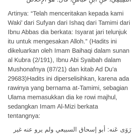
Artinya: “Telah menceritakan kepada kami
Waki’ dari Sufyan dari Ishaq dari Tamimi dari
Ibnu Abbas dia berkata: Isyarat jari telunjuk
itu untuk mengesakan Alloh.” (Hadits ini
dikeluarkan oleh Imam Baihaqi dalam sunan
al Kubra (2/191), Ibnu Abi Syaibah dalam
Mushonafnya (87/21) dan kitab Ad Du’a
29683)Hadits ini diperselisihkan, karena ada
rawinya yang bernama at-Tamimi, sebagian
Ulama memasukkan dia ke rowi majhul,
sedangkan Imam Al-Mizi berkata
tentangnya:
رَوَى ‌عَنه: ‌أبو ‌إسحاق ‌السبيعي ‌ولم ‌يرو ‌عنه ‌غير