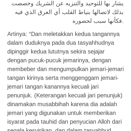
يشار بها للتوحيد والتنزيه عن الشريك وخصصت
بذلك لاتصالها بنياط القلب أي العرق الذي فيه
فكأنها سبب لحضوره.
Artinya: “Dan meletakkan kedua tangannya
dalam duduknya pada dua tasyahhudnya
dipinggir kedua lututnya sekira sejajar
dengan pucuk-pucuk jemarinya, dengan
membeber dan mengumpulkan jemari-jemari
tangan kirinya serta menggenggam jemari-
jemari tangan kanannya kecuali jari
penunjuk. (Keterangan kecuali jari penunjuk)
dinamakan musabbihah karena dia adalah
jemari yang digunakan untuk memberikan
isyarat pada tauhid dan penyucian Alloh dari
segala kesyirikan, dan dalam tasyahhud