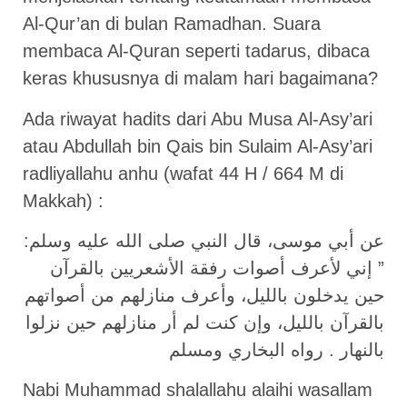
Al-Qur’an di bulan Ramadhan. Suara
membaca Al-Quran seperti tadarus, dibaca
keras khususnya di malam hari bagaimana?
Ada riwayat hadits dari Abu Musa Al-Asy’ari
atau Abdullah bin Qais bin Sulaim Al-Asy’ari
radliyallahu anhu (wafat 44 H / 664 M di
Makkah) :
ﻋﻦ ﺃﺑﻲ ﻣﻮﺳﻰ، ﻗﺎﻝ اﻟﻨﺒﻲ ﺻﻠﻰ اﻟﻠﻪ ﻋﻠﻴﻪ ﻭﺳﻠﻢ:
” ﺇﻧﻲ ﻷﻋﺮﻑ ﺃﺻﻮاﺕ ﺭﻓﻘﺔ اﻷﺷﻌﺮﻳﻴﻦ ﺑﺎﻟﻘﺮﺁﻥ
ﺣﻴﻦ ﻳﺪﺧﻠﻮﻥ ﺑﺎﻟﻠﻴﻞ، ﻭﺃﻋﺮﻑ ﻣﻨﺎﺯﻟﻬﻢ ﻣﻦ ﺃﺻﻮاﺗﻬﻢ
ﺑﺎﻟﻘﺮﺁﻥ ﺑﺎﻟﻠﻴﻞ، ﻭﺇﻥ ﻛﻨﺖ ﻟﻢ ﺃﺭ ﻣﻨﺎﺯﻟﻬﻢ ﺣﻴﻦ ﻧﺰﻟﻮا
ﺑﺎﻟﻨﻬﺎﺭ . رواه البخاري ومسلم
Nabi Muhammad shalallahu alaihi wasallam