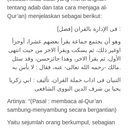
tentang adab dan tata cara menjaga al-
Qur’an) menjelaskan sebagai berikut:
[فصل] فى الإدارة بالقران :
وهو أن يجتمع جماعة يقرأ بعضهم عشرا، أوجزأ
اوغير ذلك، ثم يسكت ويقرأ الاخر من حيث انتهى
الأول، ثم يقرأ الاخر، وهذا جائزحسن، وقد سئل
مالك -رحمه الله تعالى- عنه، فقال : لا بأس به.
التبيان فى اداب حملة القران، تأليف : ابي زكريا
يحيا بن شرف الدين النووى الشافعى
Artinya: “(Pasal : membaca al-Qur’an
sambung-menyambung secara bergantian)
Yaitu sejumlah orang berkumpul, sebagian