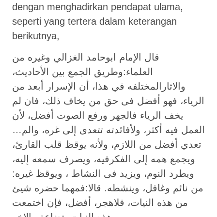
dengan menghadirkan pendapat ulama,
seperti yang tertera dalam keterangan
berikutnya,
قال الإمام ابوحامد الغزالي وغيره من
العلماء:وطريق الجمع بين الأحاديث،
والاثارالمختلفه في هذا، أن الإسرار أبعد من
الرياء، فهو أفضل فى حق من يخاف ذلك، فان لم
يخف الرياء فالجهر ورفع الصوت أفضل، لأن
العمل فيه أكثر، ولأفائدته تتعدى إلى غره، والم…
تعدي أفضل من اللازم، ولأنه يوقظ قلب القارئ،
ويجمع همه إلى الفكرفيه، ويصرف سمعه إليه،
ويطرد النوم، ويزيد فى النشاط ، ويوقظ غيره:
من نائم وغافل، وينشطه. قالا:فمهما حضره شيئ
من هذه النيات، فلاهجر، أفضل، فإن اختمعت