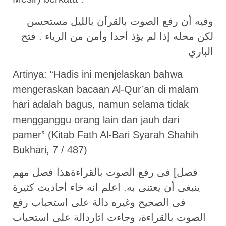
ﻭﻓﻴﻪ ﺃﻥ ﺭﻓﻊ اﻟﺼﻮﺕ ﺑﺎﻟﻘﺮﺁﻥ ﺑﺎﻟﻠﻴﻞ ﻣﺴﺘﺤﺴﻦ
ﻟﻜﻦ ﻣﺤﻠﻪ ﺇﺫا ﻟﻢ ﻳﺆﺫ ﺃﺣﺪا ﻭﺃﻣﻦ ﻣﻦ اﻟﺮﻳﺎء . فتح
الباري
Artinya: “Hadis ini menjelaskan bahwa
mengeraskan bacaan Al-Qur’an di malam
hari adalah bagus, namun selama tidak
mengganggu orang lain dan jauh dari
pamer” (Kitab Fath Al-Bari Syarah Shahih
Bukhari, 7 / 487)
فصل] فى رفع الصوت بالقراءةهذا فصل مهم
ينبغى أن يعتنى به. اعلم انه خاء أحاديث كثيرة
فى الصحيح وغيره دالة على استحباب رفع
الصوت بالقراءة، وجاءت اثاردالة على استحباب