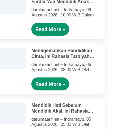
Fardlu ‘Ain Mendidik Anak
Kandung Di Tengah Kesibukan
darulmaarif.net – Indramayu, 06
Mengajar
Agustus 2026 | 10.00 WIB Dalam
Read More »
Menerjemahkan Pendidikan
Cinta, Ini Rahasia Tarbiyah
Rosululloh SAW Bagi Anak-
darulmaarif.net – Indramayu, 06
Anak Yang Terluka (Bagian IV)
Agustus 2026 | 08.00 WIB Oleh:
Read More »
Mendidik Hati Sebelum
Mendidik Akal, Ini Rahasia
Tarbiyah Rosululloh SAW Bagi
darulmaarif.net – Indramayu, 05
Anak-Anak Yang Terluka
Agustus 2026 | 09.00 WIB Oleh:
(Bagian III)