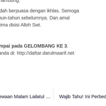
 lambung.
adah berpuasa dengan ikhlas. Semoga
tahun-tahun sebelumnya. Dan amal
ma disisi Alloh Swt.
h sampai pada GELOMBANG KE 3
.
anda di:
http://daftar.darulmaarif.net
Jarang Tahu! Simak Beberapa Keistimewaan Malam Lailatul Qodar
Wajib Tahu! Ini Perbe