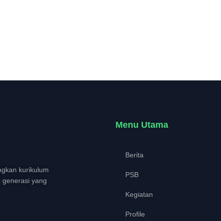
Menu Utama
Berita
gkan kurikulum
PSB
k generasi yang
Kegiatan
Profile