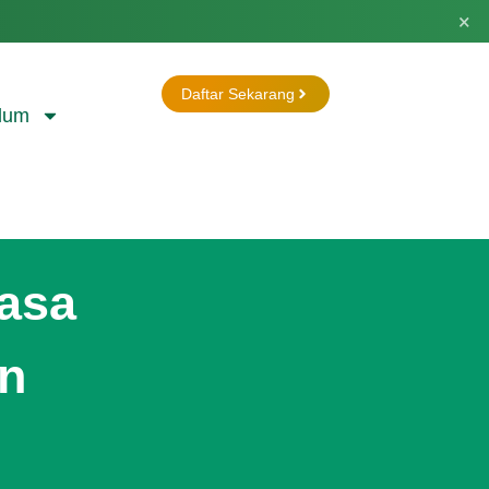
×
Daftar Sekarang
lum
uasa
n