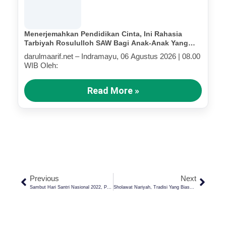
Menerjemahkan Pendidikan Cinta, Ini Rahasia
Tarbiyah Rosululloh SAW Bagi Anak-Anak Yang
Terluka (Bagian IV)
darulmaarif.net – Indramayu, 06 Agustus 2026 | 08.00
WIB Oleh:
Read More »
Previous
Next
Sambut Hari Santri Nasional 2022, Pontren Darul Ma’arif Adakan Apel Upacara Hari Santri Nasional
Sholawat Nariyah, Tradisi Yang Biasa Dibaca Santri Pondok Pesantren Darul Ma’arif Tiap Tahunnya