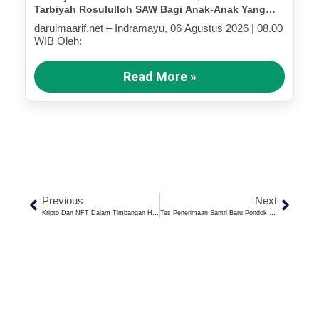
Tarbiyah Rosululloh SAW Bagi Anak-Anak Yang
Terluka (Bagian IV)
darulmaarif.net – Indramayu, 06 Agustus 2026 | 08.00
WIB Oleh:
Read More »
Previous
Next
Kripto Dan NFT Dalam Timbangan Hukum Islam: Aset Digital Antara Spekulasi Dan Syariat
Tes Penerimaan Santri Baru Pondok Pesantren Darul Ma’arif Kaplongan Gelombang 2 T.P 2025-2026