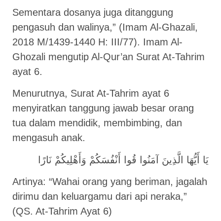
Sementara dosanya juga ditanggung
pengasuh dan walinya,” (Imam Al-Ghazali,
2018 M/1439-1440 H: III/77). Imam Al-
Ghozali mengutip Al-Qur’an Surat At-Tahrim
ayat 6.
Menurutnya, Surat At-Tahrim ayat 6
menyiratkan tanggung jawab besar orang
tua dalam mendidik, membimbing, dan
mengasuh anak.
يَا أَيُّهَا الَّذِينَ آمَنُوا قُوا أَنْفُسَكُمْ وَأَهْلِيكُمْ نَارًا
Artinya: “Wahai orang yang beriman, jagalah
dirimu dan keluargamu dari api neraka,”
(QS. At-Tahrim Ayat 6)