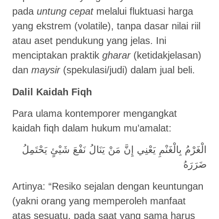
pada
untung cepat
melalui fluktuasi harga
yang ekstrem (volatile), tanpa dasar nilai riil
atau aset pendukung yang jelas. Ini
menciptakan praktik
gharar
(ketidakjelasan)
dan
maysir
(spekulasi/judi) dalam jual beli.
Dalil Kaidah Fiqh
Para ulama kontemporer mengangkat
kaidah fiqh dalam hukum mu’amalat:
الْغَرْمُ بِالْغَنْمِ يَعْنِي إِنَّ مَنْ يَنَالُ نَفْعَ شَيْئٍ يَحْتَمِلُ
ضَرَرَهُ
Artinya: “Resiko sejalan dengan keuntungan
(yakni orang yang memperoleh manfaat
atas sesuatu, pada saat yang sama harus