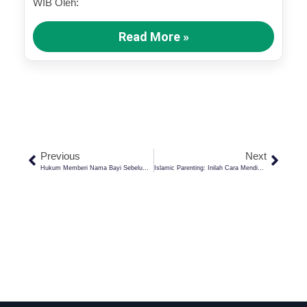
WIB Oleh:
Read More »
Previous
Next
Hukum Memberi Nama Bayi Sebelum Walimah Tasmiyah Menurut Pandangan Ulama
Islamic Parenting: Inilah Cara Mendidik Anak Menurut Imam Al-Ghozali