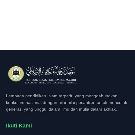
Lembaga pendidikan Islam terpadu yang menggabungkan
kurikulum nasional dengan nilai-nilai pesantren untuk mencetak
generasi yang unggul dalam ilmu dan mulia dalam akhlak.
Ikuti Kami