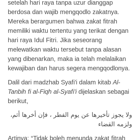
setelah hari raya tanpa uzur dianggap
berdosa dan wajib mengqodlo zakatnya.
Mereka berargumen bahwa zakat fitrah
memiliki waktu tertentu yang terikat dengan
hari raya Idul Fitri. Jika seseorang
melewatkan waktu tersebut tanpa alasan
yang dibenarkan, maka ia telah melalaikan
kewajiban dan harus segera mengqodlonya.
Dalil dari madzhab Syafi’i dalam kitab
Al-
Tanbih fi al-Fiqh al-Syafi’i
dijelaskan sebagai
berikut,
ولا يجوز تأخيرها عن يوم الفطر ، فإن أخرها أثم،
ولزمه القضاء
Artinya: “Tidak boleh menunda zakat fitrah