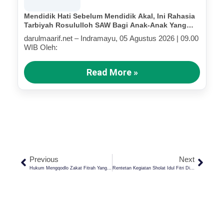
Mendidik Hati Sebelum Mendidik Akal, Ini Rahasia
Tarbiyah Rosululloh SAW Bagi Anak-Anak Yang
Terluka (Bagian III)
darulmaarif.net – Indramayu, 05 Agustus 2026 | 09.00
WIB Oleh:
Read More »
Previous
Next
Hukum Mengqodlo Zakat Fitrah Yang Terlambat Ditunaikan Menurut Empat Madzhab
Rentetan Kegiatan Sholat Idul Fitri Di Masjid Al-Mukhlisin Kampus Hijau