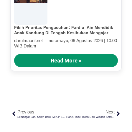
Fikih Prioritas Pengasuhan: Fardlu ‘Ain Mendidik
Anak Kandung Di Tengah Kesibukan Mengajar
darulmaarif.net – Indramayu, 06 Agustus 2026 | 10.00
WIB Dalam
Read More »
Previous
Next
Semangat Baru Santri Baru! MPLP 2025 Pesantren Darul Ma’arif Kaplongan Resmi Dibuka
Harus Tahu! Inilah Dalil Wiridan Setelah Sholat Yang Perlu Kamu Amalkan