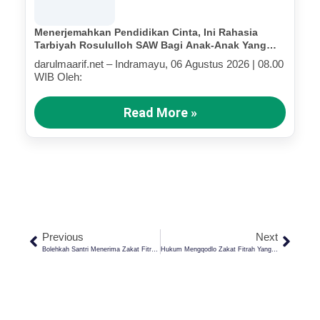
Menerjemahkan Pendidikan Cinta, Ini Rahasia
Tarbiyah Rosululloh SAW Bagi Anak-Anak Yang
Terluka (Bagian IV)
darulmaarif.net – Indramayu, 06 Agustus 2026 | 08.00
WIB Oleh:
Read More »
Previous
Next
Bolehkah Santri Menerima Zakat Fitrah? Ini Penjelasan Ulama Fiqih
Hukum Mengqodlo Zakat Fitrah Yang Terlambat Ditunaikan Menurut Empat Madzhab