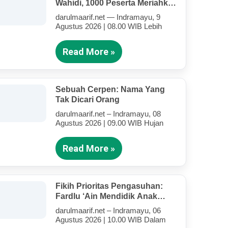
Wahidi, 1000 Peserta Meriahkan
Lapangan Hijau Darul Ma’arif
darulmaarif.net — Indramayu, 9
Agustus 2026 | 08.00 WIB Lebih
Read More »
Sebuah Cerpen: Nama Yang
Tak Dicari Orang
darulmaarif.net – Indramayu, 08
Agustus 2026 | 09.00 WIB Hujan
Read More »
Fikih Prioritas Pengasuhan:
Fardlu ‘Ain Mendidik Anak
Kandung Di Tengah Kesibukan
darulmaarif.net – Indramayu, 06
Mengajar
Agustus 2026 | 10.00 WIB Dalam