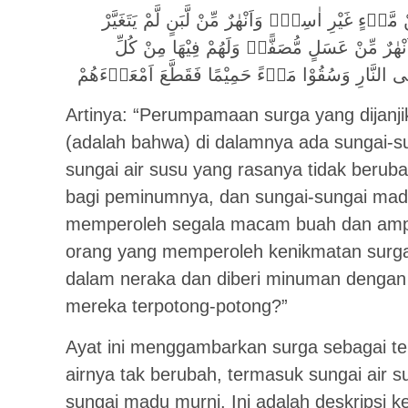
ْ مَّاۤءٍ غَيْرِ اٰسِنٍۚ وَاَنْهٰرٌ مِّنْ لَّبَنٍ لَّمْ يَتَغَيَّرْ
َنْهٰرٌ مِّنْ عَسَلٍ مُّصَفًّىۗ وَلَهُمْ فِيْهَا مِنْ كُلِّ
فِى النَّارِ وَسُقُوْا مَاۤءً حَمِيْمًا فَقَطَّعَ اَمْعَاۤءَهُمْ
Artinya: “Perumpamaan surga yang dijanj
(adalah bahwa) di dalamnya ada sungai-su
sungai air susu yang rasanya tidak berub
bagi peminumnya, dan sungai-sungai mad
memperoleh segala macam buah dan amp
orang yang memperoleh kenikmatan surg
dalam neraka dan diberi minuman dengan 
mereka terpotong-potong?”
Ayat ini menggambarkan surga sebagai te
airnya tak berubah, termasuk sungai air s
sungai madu murni. Ini adalah deskripsi