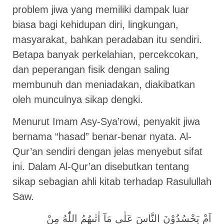
problem jiwa yang memiliki dampak luar
biasa bagi kehidupan diri, lingkungan,
masyarakat, bahkan peradaban itu sendiri.
Betapa banyak perkelahian, percekcokan,
dan peperangan fisik dengan saling
membunuh dan meniadakan, diakibatkan
oleh munculnya sikap dengki.
Menurut Imam Asy-Sya’rowi, penyakit jiwa
bernama “hasad” benar-benar nyata. Al-
Qur’an sendiri dengan jelas menyebut sifat
ini. Dalam Al-Qur’an disebutkan tentang
sikap sebagian ahli kitab terhadap Rasulullah
Saw.
اَمْ يَحْسُدُوْنَ النَّاسَ عَلٰى مَآ اٰتٰىهُمُ اللّٰهُ مِنْ