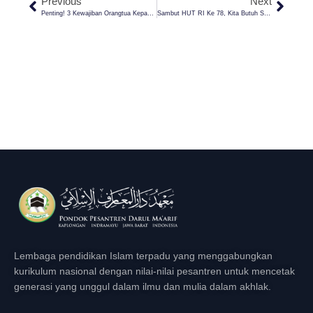
Previous
Next
Penting! 3 Kewajiban Orangtua Kepada Anak Dalam Ajaran Islam
Sambut HUT RI Ke 78, Kita Butuh Sosok Pemimpin Seperti Baginda Nabi Muhammad Saw
Lembaga pendidikan Islam terpadu yang menggabungkan
kurikulum nasional dengan nilai-nilai pesantren untuk mencetak
generasi yang unggul dalam ilmu dan mulia dalam akhlak.