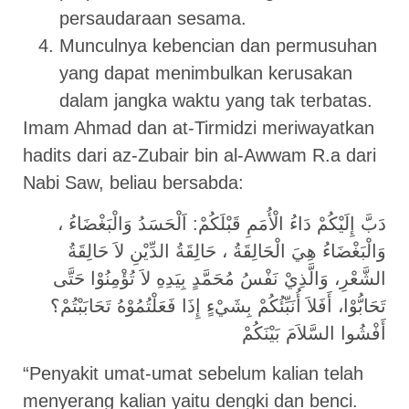
persaudaraan sesama.
Munculnya kebencian dan permusuhan
yang dapat menimbulkan kerusakan
dalam jangka waktu yang tak terbatas.
Imam Ahmad dan at-Tirmidzi meriwayatkan
hadits dari az-Zubair bin al-Awwam R.a dari
Nabi Saw, beliau bersabda:
دَبَّ إِلَيْكُمْ دَاءُ الْأُمَمِ قَبْلَكُمْ: اَلْحَسَدُ وَالْبَغْضَاءُ ،
وَالْبَغْضَاءُ هِيَ الْحَالِقَةُ ، حَالِقَةُ الدِّيْنِ لاَ حَالِقَةُ
الشَّعْرِ، وَالَّذِيْ نَفْسُ مُحَمَّدٍ بِيَدِهِ لاَ تُؤْمِنُوْا حَتَّى
تَحَابُّوْا، أَفَلاَ أُنَبِّئُكُمْ بِشَيْءٍ إِذَا فَعَلْتُمُوْهُ تَحَابَبْتُمْ؟
أَفْشُوا السَّلاَمَ بَيْنَكُمْ
“Penyakit umat-umat sebelum kalian telah
menyerang kalian yaitu dengki dan benci.