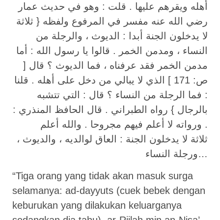
أهله ويقرهم عليها . قلت : وهو في حديث عمار
رضي الله عنه مفسر في المرفوع ولفظه { ثلاثة
لا يدخلون الجنة أبدا : الديوث ، والرجلة من
النساء ، ومدمن الخمر . قالوا يا رسول الله : أما
مدمن الخمر فقد عرفناه ، فما الديوث ؟ قال [
ص: 171 ] الذي لا يبالي من دخل على أهله . قلنا
: فما الرجلة من النساء ؟ قال : التي تتشبه
بالرجال } رواه الطبراني . قال الحافظ المنذري :
ورواته لا أعلم فيهم مجروحا . والله أعلم .
ثلاثة لا يدخلون الجنة : العاق لوالديه ، والديوث ،
…ورجلة النساء
“Tiga orang yang tidak akan masuk surga
selamanya: ad-dayyuts (cuek bebek dengan
keburukan yang dilakukan keluarganya
sedangkan dia tahu), ar-Rijlah min an-Nisa’,