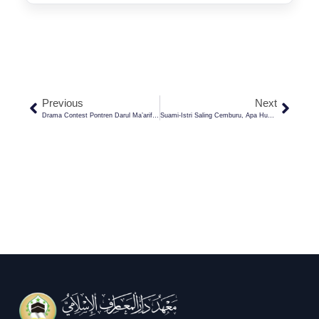
Previous
Next
Drama Contest Pontren Darul Ma’arif, Tingkatkan Kreatifitas Bahasa Santri
Suami-Istri Saling Cemburu, Apa Hukumnya?