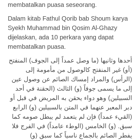
membatalkan puasa seseorang.
Dalam kitab Fathul Qorib bab Shoum karya
Syekh Muhammad bin Qosim Al-Ghazy
dijelaskan, ada 10 perkara yang dapat
membatalkan puasa.
أحدها وثانيها (ما وصل عمداً إلى الجوف) المنفتح
(أو) غير المنفتح كالوصول من مأمومة إلى
(الرأس) والمراد إمساك الصائم عن وصول عين
إلى ما يسمى جوفاً (و) الثالث (الحقنة في أحد
السبيلين) وهو دواء يحقن به المريض في قبل أو
دبر المعبر عنهما في المتن بالسبيلين (و) الرابع
(القيء عمداً) فإن لم يتعمد لم يبطل صومه كما
سبق. (و) الخامس (الوطء عامداً) في الفرج فلا
يفطر الصائم بالجماع ناسياً كما سبق (و)