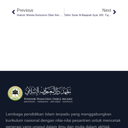
Previous
Next
Hukum Wanita Konsumsi Obat Anti Haidl Agar Bisa Puasa Sebulan Penuh
Tafsir Surat Al-Baqarah Ayat 183: Tujuan Sebenarnya Puasa Ramadhan
Lembaga pendidikan Islam terpadu yang menggabungkan
kurikulum nasional dengan nilai-nilai pesantren untuk mencetak
generasi yang unggul dalam ilmu dan mulia dalam akhlak.