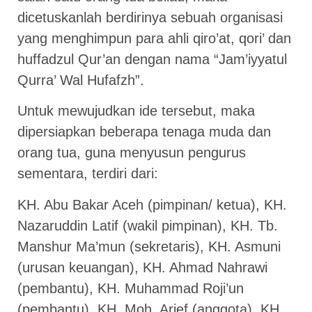
dicetuskanlah berdirinya sebuah organisasi
yang menghimpun para ahli qiro’at, qori’ dan
huffadzul Qur’an dengan nama “Jam’iyyatul
Qurra’ Wal Hufafzh”.
Untuk mewujudkan ide tersebut, maka
dipersiapkan beberapa tenaga muda dan
orang tua, guna menyusun pengurus
sementara, terdiri dari:
KH. Abu Bakar Aceh (pimpinan/ ketua), KH.
Nazaruddin Latif (wakil pimpinan), KH. Tb.
Manshur Ma’mun (sekretaris), KH. Asmuni
(urusan keuangan), KH. Ahmad Nahrawi
(pembantu), KH. Muhammad Roji’un
(pembantu), KH. Moh. Arief (anggota), KH.