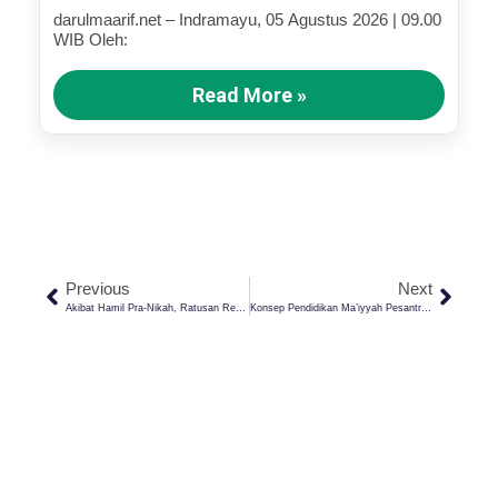
Terluka (Bagian III)
darulmaarif.net – Indramayu, 05 Agustus 2026 | 09.00
WIB Oleh:
Read More »
Previous
Next
Akibat Hamil Pra-Nikah, Ratusan Remaja Ponorogo Ajukan Pernikahan Dini! Bagaimana Islam Memandang Hal Ini?
Konsep Pendidikan Ma’iyyah Pesantren Bukan Tempat Pembuangan Anak, Justru Ini…