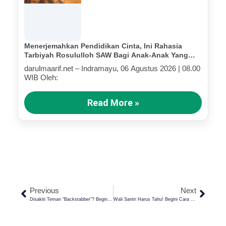
Menerjemahkan Pendidikan Cinta, Ini Rahasia
Tarbiyah Rosululloh SAW Bagi Anak-Anak Yang
Terluka (Bagian IV)
darulmaarif.net – Indramayu, 06 Agustus 2026 | 08.00
WIB Oleh:
Read More »
Previous
Next
Disakiti Teman “Backstabber”? Begini Sikap Elegan Yang Diajarkan Islam
Wali Santri Harus Tahu! Begini Cara Pesantren Menjaga Komunikasi Dan Kepercayaan Di Era Modern