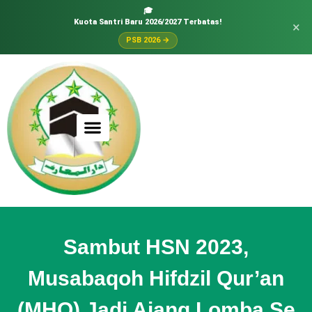
🎓
Kuota Santri Baru 2026/2027 Terbatas!
×
PSB 2026 →
Sambut HSN 2023,
Musabaqoh Hifdzil Qur’an
(MHQ) Jadi Ajang Lomba Se