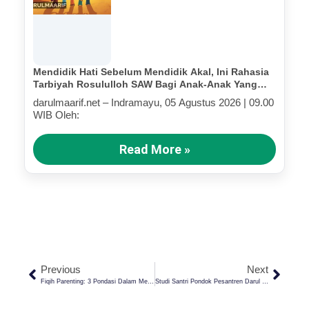
Mendidik Hati Sebelum Mendidik Akal, Ini Rahasia
Tarbiyah Rosululloh SAW Bagi Anak-Anak Yang
Terluka (Bagian III)
darulmaarif.net – Indramayu, 05 Agustus 2026 | 09.00
WIB Oleh:
Read More »
Previous
Next
Fiqih Parenting: 3 Pondasi Dalam Membangun Keluarga Maslahat
Studi Santri Pondok Pesantren Darul Ma’arif Kaplongan Ke Kampus UIN Bandung: Peluang Beasiswa Dan Prospek Karier Bagi Santri