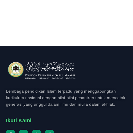
Lembaga pendidikan Islam terpadu yang menggabungkan
kurikulum nasional dengan nilai-nilai pesantren untuk mencetak
generasi yang unggul dalam ilmu dan mulia dalam akhlak.
Ikuti Kami