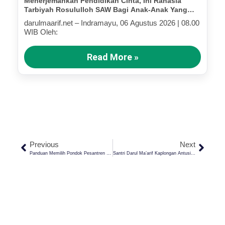
Menerjemahkan Pendidikan Cinta, Ini Rahasia
Tarbiyah Rosululloh SAW Bagi Anak-Anak Yang
Terluka (Bagian IV)
darulmaarif.net – Indramayu, 06 Agustus 2026 | 08.00
WIB Oleh:
Read More »
Previous
Next
Panduan Memilih Pondok Pesantren Terbaik Untuk Anak Anda Di Indramayu
Santri Darul Ma’arif Kaplongan Antusias Studi Kampus Ke UPI, Bahas Beasiswa Hingga Peluang Kuliah Di Jepang!