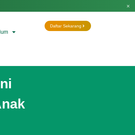
×
Daftar Sekarang
lum
ni
Anak