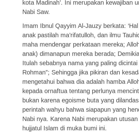
kota Madinah’. Ini merupakan kewajiban 
Nabi Saw.
Imam Ibnul Qayyim Al-Jauzy berkata: ‘Ha
anak pastilah ma’rifatulloh, dan ilmu Tauh
maha mendengar perkataan mereka; Alloh
anak) dimanapun mereka berada; Demikian 
Itulah sebabnya nama yang paling dicintai 
Rohman”; Sehingga jika pikiran dan kes
mengetahui bahwa dia adalah hamba All
kepada ornaftua tentang perlunya mencint
bukan karena egoisme buta yang dilanda
perintah wahyu bahwa siapapun yang henda
Nabi nya. Karena Nabi merupakan utusan
hujjatul Islam di muka bumi ini.