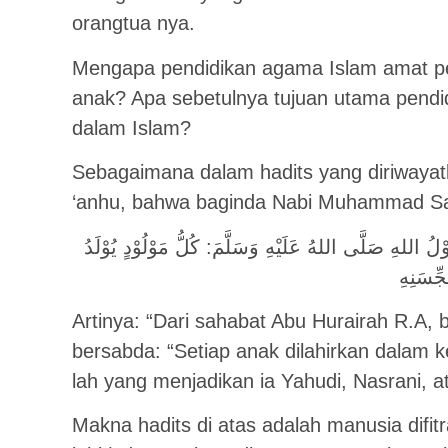
orangtua nya.
Mengapa pendidikan agama Islam amat p
anak? Apa sebetulnya tujuan utama pendidi
dalam Islam?
Sebagaimana dalam hadits yang diriwayatk
‘anhu, bahwa baginda Nabi Muhammad S
 اللهِ صَلَّى اللهُ عَلَيْهِ وَسَلَّمَ: كُلُّ مَوْلُوْدٍ يُوْلَدُ
Artinya: “Dari sahabat Abu Hurairah R.A, 
bersabda: “Setiap anak dilahirkan dalam k
lah yang menjadikan ia Yahudi, Nasrani, a
Makna hadits di atas adalah manusia difit