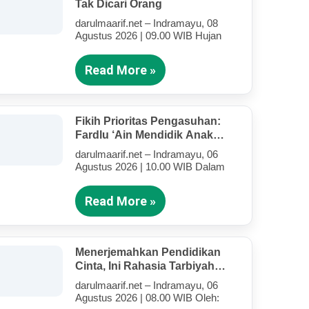
Tak Dicari Orang
darulmaarif.net – Indramayu, 08
Agustus 2026 | 09.00 WIB Hujan
Read More »
Fikih Prioritas Pengasuhan:
Fardlu ‘Ain Mendidik Anak
Kandung Di Tengah Kesibukan
darulmaarif.net – Indramayu, 06
Mengajar
Agustus 2026 | 10.00 WIB Dalam
Read More »
Menerjemahkan Pendidikan
Cinta, Ini Rahasia Tarbiyah
Rosululloh SAW Bagi Anak-
darulmaarif.net – Indramayu, 06
Anak Yang Terluka (Bagian IV)
Agustus 2026 | 08.00 WIB Oleh: