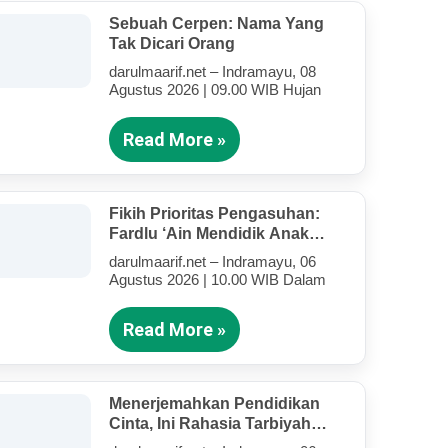
Sebuah Cerpen: Nama Yang
Tak Dicari Orang
darulmaarif.net – Indramayu, 08
Agustus 2026 | 09.00 WIB Hujan
Read More »
Fikih Prioritas Pengasuhan:
Fardlu ‘Ain Mendidik Anak
Kandung Di Tengah Kesibukan
darulmaarif.net – Indramayu, 06
Mengajar
Agustus 2026 | 10.00 WIB Dalam
Read More »
Menerjemahkan Pendidikan
Cinta, Ini Rahasia Tarbiyah
Rosululloh SAW Bagi Anak-