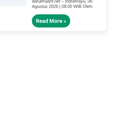
darulmaarif.net – Indramayu, 06
Anak Yang Terluka (Bagian IV)
Agustus 2026 | 08.00 WIB Oleh:
Read More »