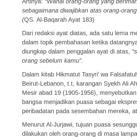
Artinya:
“Wahai orang-orang yang beriman
sebagaimana diwajibkan atas orang-oran
(
QS. Al-Baqarah Ayat 183)
Dari redaksi ayat diatas, ada satu lema m
dalam topik pembahasan ketika datangny
diungkap dalam penggalan ayat di atas,
“
orang sebelum kamu”.
Dalam kitab Hikmatut Tasyri’ wa Falsafatuh
Beirut-Lebanon, t.t, karangan Syekh Ali A
Mesir abad 19 (1905-1956), menyebutka
bangsa menjadikan puasa sebagai ekspres
peribadatan pada sesembahan mereka, atau
Menurut Al-Jurjawi, tujuan puasa sesungg
dilakukan oleh orang-orang di masa lamp