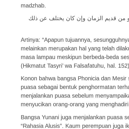
madzhab.
و من قديم الزمان وإن كان يختلف عن ذلك
Artinya: “Apapun tujuannya, sesungguhny
melainkan merupakan hal yang telah dila
masa lampau meskipun berbeda-beda ses
(Hikmatut Tasyri’ wa Falsafatuhu, hal. 152
Konon bahwa bangsa Phonicia dan Mesir
puasa sebagai bentuk penghormatan terha
menjalankan puasa sebelum menyampaika
menyucikan orang-orang yang menghadiri r
Bangsa Yunani juga menjalankan puasa se
“Rahasia Alusis”. Kaum perempuan juga ik