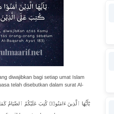
ng diwajibkan bagi setiap umat Islam
puasa telah disebutkan dalam surat Al-
يَٰٓأَيُّهَا ٱلَّذِينَ ءَامَنُوا۟ كُتِبَ عَلَيْكُمُ ٱلصِّيَامُ كَمَ