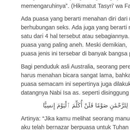
memengaruhinya”. (Hikmatut Tasyri’ wa Fa
Ada puasa yang berarti menahan diri dari
berhubungan seks. Ada juga yang berarti
satu dari 4 hal tersebut atau sebagiannya
puasa yang paling aneh. Meski demikian,
puasa jenis ini tersebar di banyak bangsa 
Bagi penduduk asli Australia, seorang pe
harus menahan bicara sangat lama, bahka
puasa semacam ini sepertinya juga dilak
datangnya Nabi Isa as. seperti disinggung
ِلرَّحْمَٰنِ صَوْمًا فَلَنْ أُكَلِّمَ ٱلْيَوْمَ إِنسِيًّا
Artinya: “Jika kamu melihat seorang man
aku telah bernazar berpuasa untuk Tuha