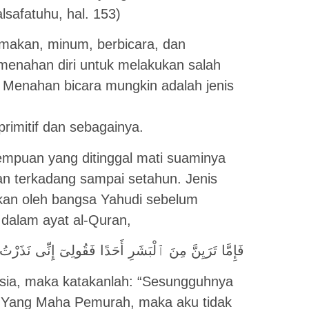
lsafatuhu, hal. 153)
 makan, minum, berbicara, dan
 menahan diri untuk melakukan salah
. Menahan bicara mungkin adalah jenis
primitif dan sebagainya.
rempuan yang ditinggal mati suaminya
n terkadang sampai setahun. Jenis
ukan oleh bangsa Yahudi sebelum
 dalam ayat al-Quran,
فَإِمَّا تَرَيِنَّ مِنَ ٱلْبَشَرِ أَحَدًا فَقُولِىٓ إِنِّى نَذَرْتُ ل
usia, maka katakanlah: “Sesungguhnya
n Yang Maha Pemurah, maka aku tidak