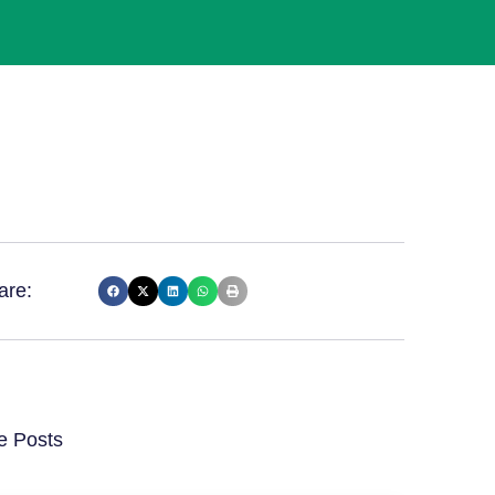
are:
e Posts