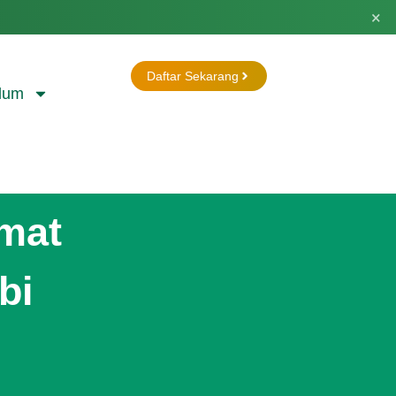
×
Daftar Sekarang
lum
mat
bi