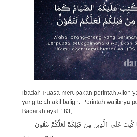
Ibadah Puasa merupakan perintah Alloh ya
yang telah akil baligh. Perintah wajibnya 
Baqarah ayat 183,
ا كُتِبَ عَلَى ٱلَّذِينَ مِن قَبْلِكُمْ لَعَلَّكُمْ تَتَّقُونَ