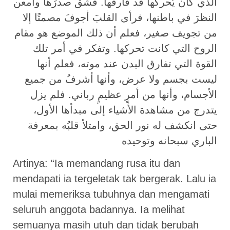
الذي كان يُحركها قد فارقها. فشق صدرَها وأمعن
النظرَ في باطنها، فرأى القلبَ أجوفَ مصمتًا إلا
من تجويف صغير، فعلم أن ذلك الموضع هو مقام
الروح التي كانت تحركها. وتفكر في أمر تلك
القوة التي تفارق البدن عند موته، فعلم أنها
ليست بجسم ولا عرض، وأنها أشرفُ من جميع
الأجسام، وأنها من أمرٍ عظيمٍ رباني. فلم يزل
يتدرج من مشاهدة الأشياء إلى مبدأها الأول،
حتى انكشف له نور الحق، وامتلأ قلبُه بمعرفة
الباري سبحانه وتوحيده
Artinya: “Ia memandang rusa itu dan
mendapati ia tergeletak tak bergerak. Lalu ia
mulai memeriksa tubuhnya dan mengamati
seluruh anggota badannya. Ia melihat
semuanya masih utuh dan tidak berubah