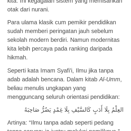
kita. Ini kegagalan sistem yang memisahkan
otak dari nurani.
Para ulama klasik cum pemikir pendidikan
sudah memberi peringatan jauh sebelum
sekolah modern berdiri. Namun modernitas
kita lebih percaya pada ranking daripada
hikmah.
Seperti kata Imam Syafi’i, Ilmu jika tanpa
adab adalah bencana. Dalam kitab
Al-Umm
,
beliau menulis ungkapan yang
mengguncang seluruh orientasi pendidikan:
العِلْمُ بِلَا أَدَبٍ كَالسَّيْفِ بِلَا غِمْدٍ يَضُرُّ صَاحِبَهُ
Artinya: “Ilmu tanpa adab seperti pedang