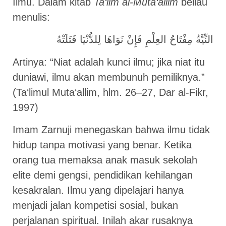
Ilmu. Dalam kitab
Ta‘lim al-Muta‘allim
beliau
menulis:
النِّيَّةُ مِفْتَاحُ العِلْمِ فَإِنْ نَوَاهَا لِلدُّنْيَا قَتَلَتْهُ
Artinya: “Niat adalah kunci ilmu; jika niat itu
duniawi, ilmu akan membunuh pemiliknya.”
(Ta‘limul Muta‘allim, hlm. 26–27, Dar al-Fikr,
1997)
Imam Zarnuji menegaskan bahwa ilmu tidak
hidup tanpa motivasi yang benar. Ketika
orang tua memaksa anak masuk sekolah
elite demi gengsi, pendidikan kehilangan
kesakralan. Ilmu yang dipelajari hanya
menjadi jalan kompetisi sosial, bukan
perjalanan spiritual. Inilah akar rusaknya