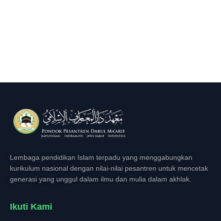
Lembaga pendidikan Islam terpadu yang menggabungkan
kurikulum nasional dengan nilai-nilai pesantren untuk mencetak
generasi yang unggul dalam ilmu dan mulia dalam akhlak.
Ikuti Kami