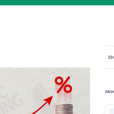
Sh
Mor