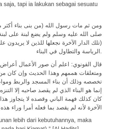
saja, tapi ia lakukan sebagai sesuatu
صلى الله عليه وسلم ولم يضع لبنة على لبن
الرياسة والتطاول في البناء.
قال القونوي: اعلم أن صور الأعمال أعراض 
ومتعلقات هممهم وهذا الحديث وإن كان من 
تخصصه وذلك أن بناء المسجد والربط ومواضع ا
إنما هو البناء الذي لم يقصد صاحبه إلا التنز
كان كذلك فهمة الباني وقصده لا يتجاوز هذا ا
الآخرة لأنه لم يقصد بما فعله أمرا وراء هذه
nan lebih dari kebutuhannya, maka
ada hari Kiamat).” [Al-Hadits]