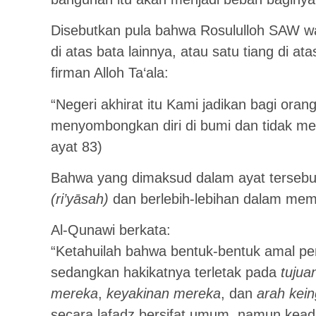
Disebutkan pula bahwa Rosululloh SAW w
di atas bata lainnya, atau satu tiang di at
firman Alloh Ta‘ala:
“Negeri akhirat itu Kami jadikan bagi oran
menyombongkan diri di bumi dan tidak m
ayat 83)
Bahwa yang dimaksud dalam ayat tersebu
(ri’yāsah)
dan berlebih-lebihan dalam me
Al-Qunawi berkata:
“Ketahuilah bahwa bentuk-bentuk amal perb
sedangkan hakikatnya terletak pada
tujua
mereka
,
keyakinan mereka
, dan
arah kein
secara lafadz bersifat umum, namun kea