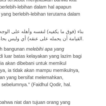
berlebih-lebihan dalam hal apapun
 yang berlebih-lebihan terutama dalam
القيامة أن يحمله على عنقه) أي وليس بحامل فهو تكليف تعجيز كما مر نظيره.
ah bangunan
melebihi apa yang
 di luar batas kelayakan yang lazim bagi
ia akan dibebani untuk memikul
ya, ia tidak akan mampu memikulnya,
an yang bersifat melemahkan,
sebelumnya.” (Faidhul Qodir, hal.
 bahwa niat dan tujuan orang yang