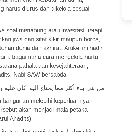
g harus diurus dan dikelola sesuai
 soal menabung atau investasi, tetapi
an jiwa dari sifat kikir maupun boros,
an dunia dan akhirat. Artikel ini hadir
ar’i: bagaimana cara mengelola harta
 sarana pahala dan kesejahteraan,
dits, Nabi SAW bersabda:
من بنى بناء أكثر مما يحتاج إليه كان عليه وبا
 bangunan melebihi keperluannya,
ersebut akan menjadi mala petaka
rul Ahadits)
dits tersebut menjelaskan bahwa kita