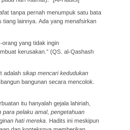
afat tanpa pernah menumpuk satu bata
as tiang lainnya. Ada yang menafsirkan
g-orang yang tidak ingin
embuat kerusakan.” (QS. al-Qashash
t adalah
sikap mencari kedudukan
mbangun bangunan secara mencolok.
uatan itu hanyalah gejala lahiriah,
n para pelaku amal
,
pengetahuan
ginan hati mereka
. Hadits ini meskipun
daan dan konteksnya memberikan