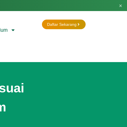
×
Daftar Sekarang
lum
suai
m