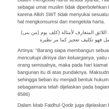
sebagai umat muslim tidak diperbolehkan 
karena Alloh SWT tidak menyukai sesuatu
hal mengkonsumsi dan mengelola harta.
(من بنى) بناء (فوق ما يكفيه) لنفسه وأهله على الوجه اللائق المتعارف لأمثاله (كلف يوم
Artinya: “Barang siapa membangun sebu
mencukupi dirinya dan keluarganya
, yaitu
orang semisalnya, maka pada hari kiamat 
bangunan itu di atas pundaknya. Maksudn
sehingga beban itu menjadi bentuk hukum
sebagaimana telah dijelaskan pada bagian 
8586)
Dalam kitab Faidhul Qodir juga dijelaskan