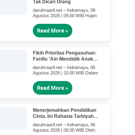
Tak Dicari Orang
darulmaarif.net – Indramayu, 08
Agustus 2026 | 09.00 WIB Hujan
Read More »
Fikih Prioritas Pengasuhan:
Fardlu ‘Ain Mendidik Anak
Kandung Di Tengah Kesibukan
darulmaarif.net – Indramayu, 06
Mengajar
Agustus 2026 | 10.00 WIB Dalam
Read More »
Menerjemahkan Pendidikan
Cinta, Ini Rahasia Tarbiyah
Rosululloh SAW Bagi Anak-
darulmaarif.net – Indramayu, 06
Anak Yang Terluka (Bagian IV)
Agustus 2026 | 08.00 WIB Oleh: