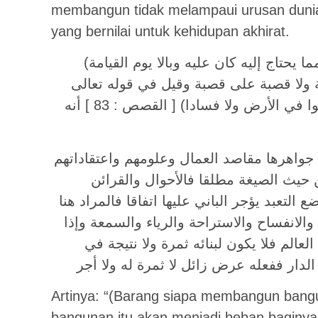
membangun tidak melampaui urusan dunia 
yang bernilai untuk kehidupan akhirat.
(من بنى بناء أكثر مما يحتاج إليه كان عليه وبالا يوم القيامة) ومن ثم مات رسول الله
ة ولا قصبة على قصبة وقيل في قوله تعالى
(تلك الدار الآخرة نجعلها للذين لا يريدون علوا في الأرض ولا فسادا) [ القصص : 83 ] أنه
جواهرها مقاصد العمال وعلومهم واعتقاداتهم
حيث الصيغة مطلقا فالأحوال والقرائن
لتعبد يؤجر الباني عليها اتفاقا فالمراد هنا
ه والانفساح والاستراحة والرياء والسمعة وإذا
لعالم فلا يكون لبنائه ثمرة ولا نتيجة في
 الدار ففعله عرض زائل لا ثمرة له ولا أجر
Artinya: “(Barang siapa membangun bangu
bangunan itu akan menjadi beban baginya p