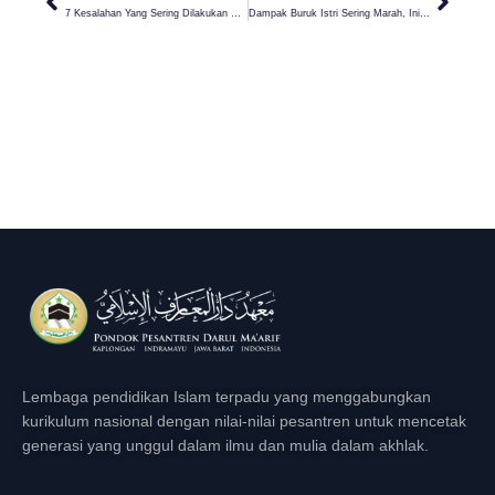
7 Kesalahan Yang Sering Dilakukan Orangtua Dalam Mendidik Anak Remaja
Dampak Buruk Istri Sering Marah, Ini Kata Islam!
Lembaga pendidikan Islam terpadu yang menggabungkan
kurikulum nasional dengan nilai-nilai pesantren untuk mencetak
generasi yang unggul dalam ilmu dan mulia dalam akhlak.