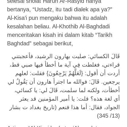
selesai sholat Harun Ar-Rasyid hanya
bertanya, “Ustadz, itu tadi dialek apa ya?”
Al-Kisa’i pun mengaku bahwa itu adalah
kesalahan beliau. Al-Khothib Al-Baghdadi
menceritakan kisah ini dalam kitab “Tarikh
Baghdad” sebagai berikut,
قَالَ الكسائي: صليت بهارون الرشيد، فأعجبتني
قراءتي، فغلطت فِي آية ما أخطأ فيها صبي قط،
أردت أن أقول: {لَعَلَّهُمْ يَرْجِعُونَ} فقلت: لعلهم
يرجعين. قَالَ: فوالله ما اجترأ هارون أن يَقُولُ لي
أخطأت، ولكنه لما سلمت، قَالَ لي: يا كسائي،
أي لغة هذه؟ قلت: يا أمير المؤمنين قد يعثر
الجواد، فقال: أما هذا فنعم (تاريخ بغداد ت بشار
(13/ 345)