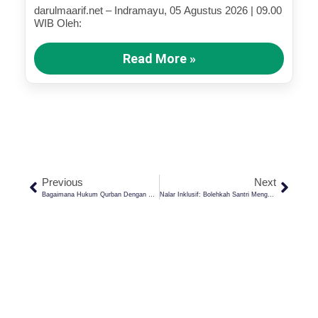
Terluka (Bagian III)
darulmaarif.net – Indramayu, 05 Agustus 2026 | 09.00
WIB Oleh:
Read More »
Previous
Next
Bagaimana Hukum Qurban Dengan Cara Patungan? Begini Penjelasannya
Nalar Inklusif: Bolehkah Santri Mengkritik Guru Atau Kyai Nya?