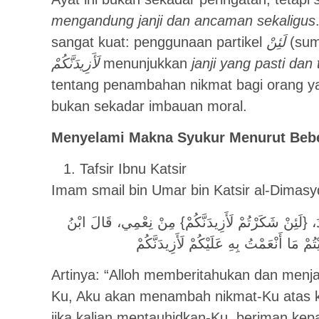
mengandung janji dan ancaman sekaligus
sangat kuat: penggunaan partikel
لَئِنْ
(sum
لَأَزِيدَنَّكُمْ
menunjukkan
janji yang pasti dan 
tentang penambahan nikmat bagi orang y
bukan sekadar imbauan moral.
Menyelami Makna Syukur Menurut Bebe
Tafsir Ibnu Katsir
Imam smail bin Umar bin Katsir al-Dimasyq
وَقَوْلُهُ تَعَالَى: {وَإِذْ تَأَذَّنَ رَبُّكُمْ} أَيْ أَعْلَمَ وَوَ
Artinya: “Alloh memberitahukan dan menjan
Ku, Aku akan menambah nikmat-Ku atas ka
jika kalian mentauhidkan-Ku, beriman ke