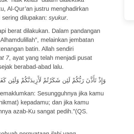
tu, Al-Qur’an justru menghadirkan
 sering dilupakan:
syukur
.
api berat dilakukan. Dalam pandangan
Alhamdulillah”, melainkan jembatan
enangan batin. Allah sendiri
at 7
, ayat yang telah menjadi pusat
ejak berabad-abad lalu.
َكَرْتُمْ لَأَزِيدَنَّكُمْ وَلَئِن كَفَرْتُمْ إِنَّ عَذَابِي لَشَدِيدٌ
 memaklumkan: Sesungguhnya jika kamu
nikmat) kepadamu; dan jika kamu
hnya azab-Ku sangat pedih.”(QS.
sebuah pernyataan ilahi yang