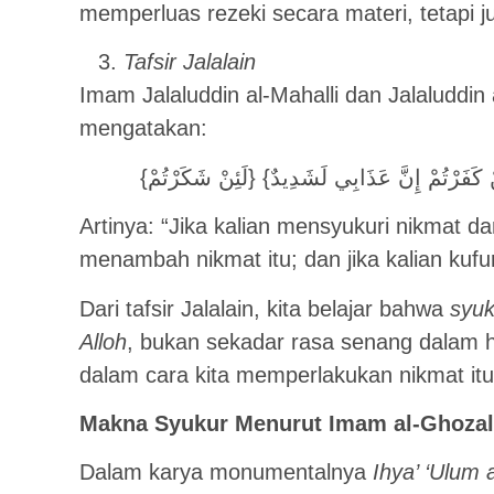
memperluas rezeki secara materi, tetapi j
Tafsir Jalalain
Imam Jalaluddin al-Mahalli dan Jalaluddin 
mengatakan:
{لَئِنْ شَكَرْتُمْ} النِّعَمَ وَلَمْ تَكْفُرُوا 
Artinya: “Jika kalian mensyukuri nikmat d
menambah nikmat itu; dan jika kalian kufu
Dari tafsir Jalalain, kita belajar bahwa
syuk
Alloh
, bukan sekadar rasa senang dalam ha
dalam cara kita memperlakukan nikmat itu
Makna Syukur Menurut Imam al-Ghozal
Dalam karya monumentalnya
Ihya’ ‘Ulum 