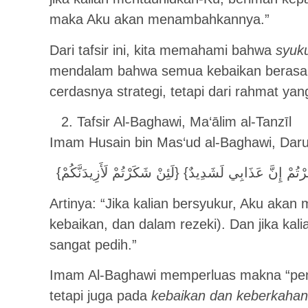
maka Aku akan menambahkannya.”
Dari tafsir ini, kita memahami bahwa
syuku
mendalam bahwa semua kebaikan berasal da
cerdasnya strategi, tetapi dari rahmat yang
Tafsir Al-Baghawi, Ma‘ālim al-Tanzīl
Imam Husain bin Mas‘ud al-Baghawi, Daru
{لَئِنْ شَكَرْتُمْ لَأَزِيدَنَّكُمْ} فِي الن
Artinya: “Jika kalian bersyukur, Aku aka
kebaikan, dan dalam rezeki). Dan jika ka
sangat pedih.”
Imam Al-Baghawi memperluas makna “pen
tetapi juga pada
kebaikan dan keberkahan