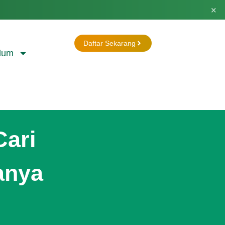
×
Daftar Sekarang
lum
Cari
anya