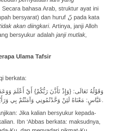
. Secara bahasa Arab, struktur ayat ini
pah bersyarat) dan huruf
نّ
pada kata
tidak akan diingkari
. Artinya, janji Alloh
ang bersyukur adalah
janji mutlak
,
rapa Ulama Tafsir
i berkata:
عَدَ، {لَئِنْ شَكَرْتُمْ لَأَزِيدَنَّكُمْ} مِنْ نِعْمِي، قَالَ ابْنُ
عَبَّاسٍ: مَعْنَاهُ لَئِنْ وَحَّدْتُمُونِي وَآمَنْتُمْ بِي وَرَأَيْتُمْ مَا أَنْعَمْتُ بِهِ عَلَيْكُمْ لَأَزِيدَنَّكُمْ.
jikan: Jika kalian bersyukur kepada-
lian. Ibn ‘Abbas berkata: maksudnya,
pada-Ku, dan menyadari nikmat-Ku,