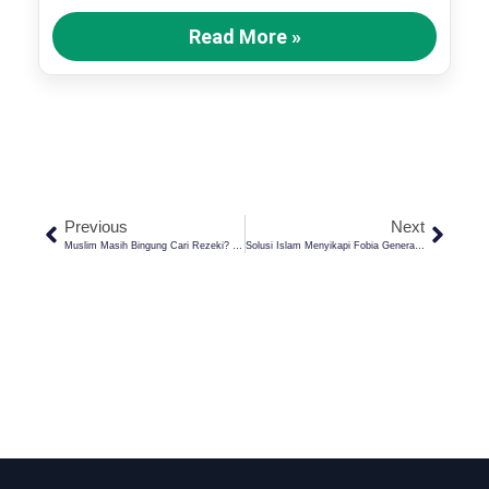
Read More »
Previous
Next
Muslim Masih Bingung Cari Rezeki? Padahal Rahasianya Ada Di Ayat Ini!
Solusi Islam Menyikapi Fobia Generasi Cemas Dan Depresi Sosial