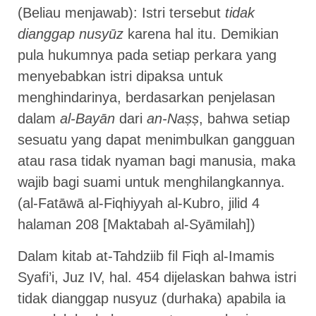
(Beliau menjawab): Istri tersebut
tidak
dianggap nusyūz
karena hal itu. Demikian
pula hukumnya pada setiap perkara yang
menyebabkan istri dipaksa untuk
menghindarinya, berdasarkan penjelasan
dalam
al-Bayān
dari
an-Naṣṣ
, bahwa setiap
sesuatu yang dapat menimbulkan gangguan
atau rasa tidak nyaman bagi manusia, maka
wajib bagi suami untuk menghilangkannya.
(al-Fatāwā al-Fiqhiyyah al-Kubro, jilid 4
halaman 208 [Maktabah al-Syāmilah])
Dalam kitab at-Tahdziib fil Fiqh al-Imamis
Syafi’i, Juz IV, hal. 454 dijelaskan bahwa istri
tidak dianggap nusyuz (durhaka) apabila ia