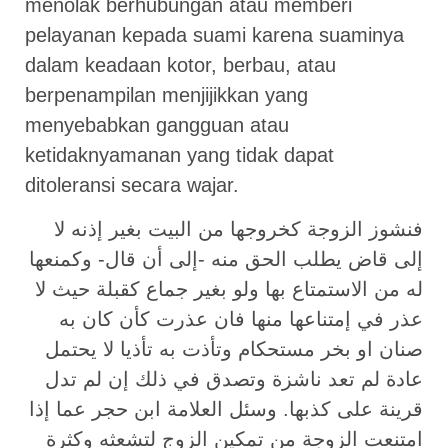
menolak berhubungan atau memberi
pelayanan kepada suami karena suaminya
dalam keadaan kotor, berbau, atau
berpenampilan menjijikkan yang
menyebabkan gangguan atau
ketidaknyamanan yang tidak dapat
ditoleransi secara wajar.
فنشوز الزوجة كخروجها من البيت بغير إذنه لا
إلى قاض يطلب الحق منه -إلى أن قال- وكمنعها
له من الاستمتاع بها ولو بغير جماع كقبلة حيث لا
عذر في إمتناعها منها فان عذرت كأن كان به
صنان او بخر مستحكام وتأذت به تأذيا لا يحتمل
عادة لم تعد ناشزة وتصدق في ذلك إن لم تدل
قرينة على كذبها. وسئل العلامة ابن حجر عما إذا
امتنعت الزوجة من تمكين الزوج لتشعثه وكثرة