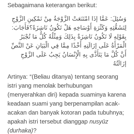
Sebagaimana keterangan berikut:
وَسُئِلَ: عَمَّا إذَا امْتَنَعَتْ الزَّوْجَةُ مِنْ تَمْكِينِ الزَّوْجِ
لِتَشَعُّثِهِ وَكَثْرَةِ أَوْسَاخِهِ هَلْ تَكُونُ نَاشِزَةً؟فَأَجَابَ:
بِقَوْلِهِ لَا تَكُونُ نَاشِزَةٌ بِذَلِكَ وَمِثْلُهُ كُلُّ مَا تُجْبَرُ
الْمَرْأَةُ عَلَى إزَالَتِهِ أَخْذًا مِمَّا فِي الْبَيَانِ عَنْ النَّصِّ
أَنَّ كُلَّ مَا يَتَأَذَّى بِهِ الْإِنْسَانُ يَجِبُ عَلَى الزَّوْجِ
إزَالَتُهُ
Artinya: “(Beliau ditanya) tentang seorang
istri yang menolak berhubungan
(menyerahkan diri) kepada suaminya karena
keadaan suami yang berpenampilan acak-
acakan dan banyak kotoran pada tubuhnya;
apakah istri tersebut dianggap
nusyūz
(durhaka)
?