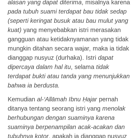
alasan yang dapat diterima
, misalnya karena
pada tubuh suami terdapat bau tidak sedap
(seperti keringat busuk atau bau mulut yang
kuat)
yang menyebabkan istri merasakan
gangguan atau ketidaknyamanan yang tidak
mungkin ditahan secara wajar, maka ia tidak
dianggap nusyuz (durhaka). Istri
dapat
dipercaya dalam hal itu
, selama
tidak
terdapat bukti atau tanda yang menunjukkan
bahwa ia berdusta.
Kemudian
al-‘Allāmah Ibnu Ḥajar
pernah
ditanya tentang seorang istri yang
menolak
berhubungan dengan suaminya karena
suaminya berpenampilan acak-acakan dan
tubuhnya kotor
, apakah ia dianggap nusyuz