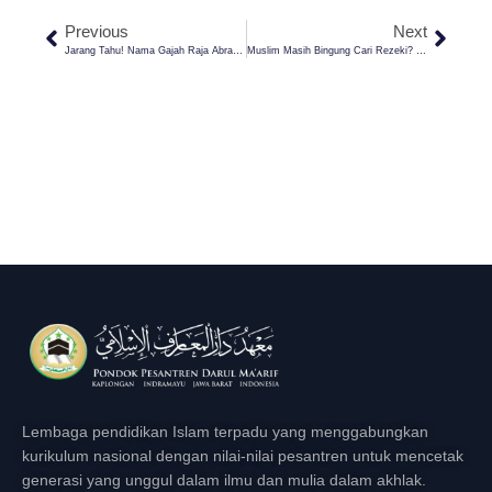
Previous
Next
Jarang Tahu! Nama Gajah Raja Abrahah Yang Menyerang Ka’bah Dan Saksi Keagungan Alloh Di Tahun Kelahiran Nabi
Muslim Masih Bingung Cari Rezeki? Padahal Rahasianya Ada Di Ayat Ini!
Lembaga pendidikan Islam terpadu yang menggabungkan
kurikulum nasional dengan nilai-nilai pesantren untuk mencetak
generasi yang unggul dalam ilmu dan mulia dalam akhlak.