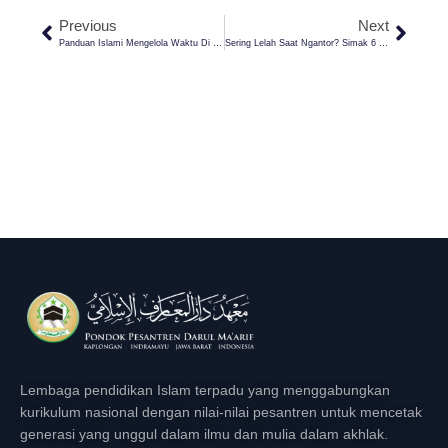
Previous
Next
Panduan Islami Mengelola Waktu Di Era Digital
Sering Lelah Saat Ngantor? Simak 6 Kiat Islami Mengatasi Burnout Di Tempat Kerja
Lembaga pendidikan Islam terpadu yang menggabungkan
kurikulum nasional dengan nilai-nilai pesantren untuk mencetak
generasi yang unggul dalam ilmu dan mulia dalam akhlak.