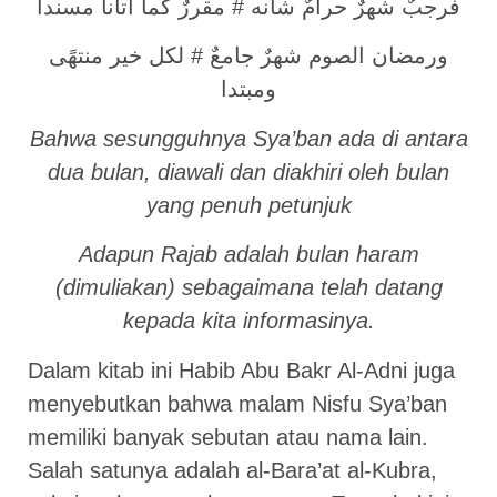
فرجبٌ شهرٌ حرامٌ شأنه # مقررٌ كما أتانا مسندا
ورمضان الصوم شهرٌ جامعٌ # لكل خير منتهًى
ومبتدا
Bahwa sesungguhnya Sya’ban ada di antara
dua bulan, diawali dan diakhiri oleh bulan
yang penuh petunjuk
Adapun Rajab adalah bulan haram
(dimuliakan) sebagaimana telah datang
kepada kita informasinya.
Dalam kitab ini Habib Abu Bakr Al-Adni juga
menyebutkan bahwa malam Nisfu Sya’ban
memiliki banyak sebutan atau nama lain.
Salah satunya adalah al-Bara’at al-Kubra,