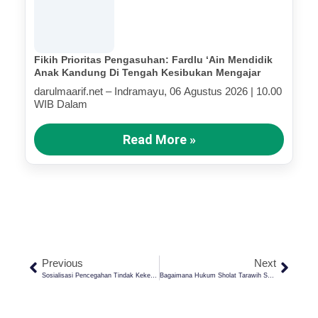
Fikih Prioritas Pengasuhan: Fardlu ‘Ain Mendidik
Anak Kandung Di Tengah Kesibukan Mengajar
darulmaarif.net – Indramayu, 06 Agustus 2026 | 10.00
WIB Dalam
Read More »
Previous
Next
Sosialisasi Pencegahan Tindak Kekerasan Di Pesantren: Membangun Lingkungan Aman Dan Nyaman Bagi Santri
Bagaimana Hukum Sholat Tarawih Sebelum Ada Itsbat Pemerintah?