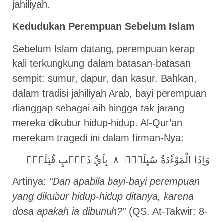
jahiliyah.
Kedudukan Perempuan Sebelum Islam
Sebelum Islam datang, perempuan kerap
kali terkungkung dalam batasan-batasan
sempit: sumur, dapur, dan kasur. Bahkan,
dalam tradisi jahiliyah Arab, bayi perempuan
dianggap sebagai aib hingga tak jarang
mereka dikubur hidup-hidup. Al-Qur’an
merekam tragedi ini dalam firman-Nya:
وَاِذَا الْمَوْءٗدَةُ سُىِٕلَتْۖ ٨ بِاَيِّ ذَنْۢبٍ قُتِلَتْۚ
Artinya:
“Dan apabila bayi-bayi perempuan
yang dikubur hidup-hidup ditanya, karena
dosa apakah ia dibunuh?”
(QS. At-Takwir: 8-