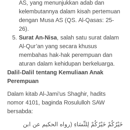
AS, yang menunjukkan adab dan
kelembutannya dalam kisah pertemuan
dengan Musa AS (QS. Al-Qasas: 25-
26).
Surat An-Nisa
, salah satu surat dalam
Al-Qur’an yang secara khusus
membahas hak-hak perempuan dan
aturan dalam kehidupan berkeluarga.
Dalil-Dalil tentang Kemuliaan Anak
Perempuan
Dalam kitab Al-Jami’us Shaghir, hadits
nomor 4101, baginda Rosululloh SAW
bersabda:
خَيْرُكُمْ خَيْرُكُمْ لِلنِّسَاءِ (رواه الحكيم عن ابن