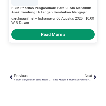
Fikih Prioritas Pengasuhan: Fardlu ‘Ain Mendidik
Anak Kandung Di Tengah Kesibukan Mengajar
darulmaarif.net – Indramayu, 06 Agustus 2026 | 10.00
WIB Dalam
Read More »
Previous
Next
Hukum Menyebarkan Berita Hoaks Di Media Sosial: Peringatan Serius Bagi Umat Islam!
Sapa Musyrif & Musyrifah Pondok Pesantren Darul Ma’arif Kaplongan Hadirkan Kehangatan Keluarga Untuk Santri Baru