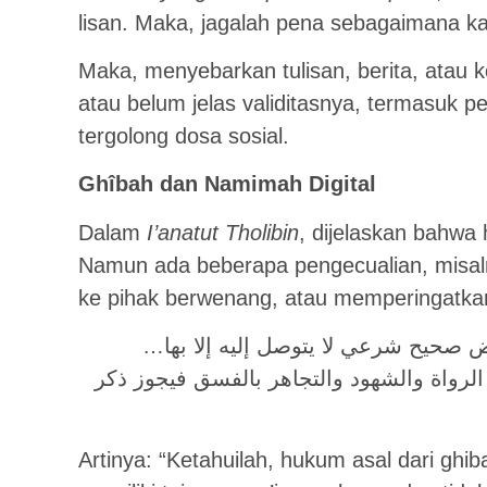
lisan. Maka, jagalah pena sebagaimana ka
Maka, menyebarkan tulisan, berita, atau ko
atau belum jelas validitasnya, termasuk p
tergolong dosa sosial.
Ghîbah dan Namimah Digital
Dalam
I’anatut Tholibin
, dijelaskan bahwa
Namun ada beberapa pengecualian, misal
ke pihak berwenang, atau memperingatka
رض صحيح شرعي لا يتوصل إليه إلا بها
رواة والشهود والتجاهر بالفسق فيجوز ذكر
Artinya: “Ketahuilah, hukum asal dari ghib