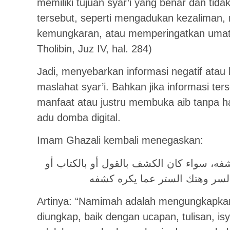
memiliki tujuan syar’i yang benar dan tida
tersebut, seperti mengadukan kezaliman
kemungkaran, atau memperingatkan umat Is
Tholibin, Juz IV, hal. 284)
Jadi, menyebarkan informasi negatif atau 
maslahat syar’i. Bahkan jika informasi te
manfaat atau justru membuka aib tanpa ha
adu domba digital.
Imam Ghazali kembali menegaskan:
فه، سواء كان الكشف بالقول أو بالكتاب أو
ء السر وهتك الستر عما يكره كشفه
Artinya: “Namimah adalah mengungkapkan 
diungkap, baik dengan ucapan, tulisan, is