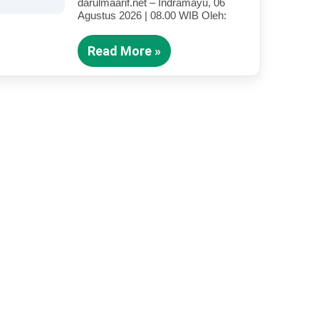
darulmaarif.net – Indramayu, 06
Anak Yang Terluka (Bagian IV)
Agustus 2026 | 08.00 WIB Oleh:
Read More »