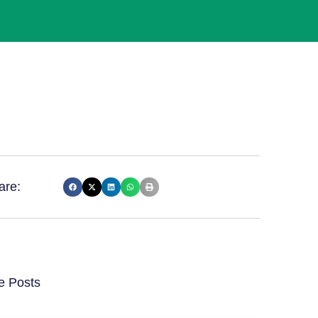
are:
e Posts