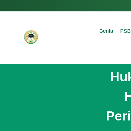
Berita
PSB
Hu
H
Per