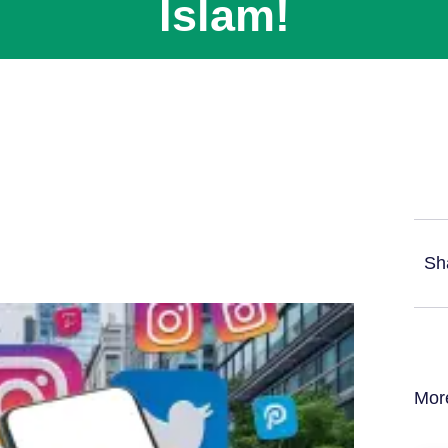
Islam!
Sh
Mor