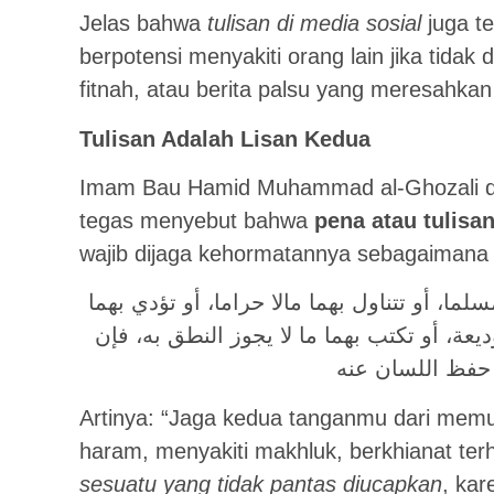
Jelas bahwa
tulisan di media sosial
juga t
berpotensi menyakiti orang lain jika tidak
fitnah, atau berita palsu yang meresahka
Tulisan Adalah Lisan Kedua
Imam Bau Hamid Muhammad al-Ghozali d
tegas menyebut bahwa
pena atau tulisa
wajib dijaga kehormatannya sebagaimana 
ا، أو تتناول بهما مالا حراما، أو تؤدي بهما
يعة، أو تكتب بهما ما لا يجوز النطق به، فإن
 حفظ اللسان عنه
Artinya: “Jaga kedua tanganmu dari memu
haram, menyakiti makhluk, berkhianat ter
sesuatu yang tidak pantas diucapkan
, kar