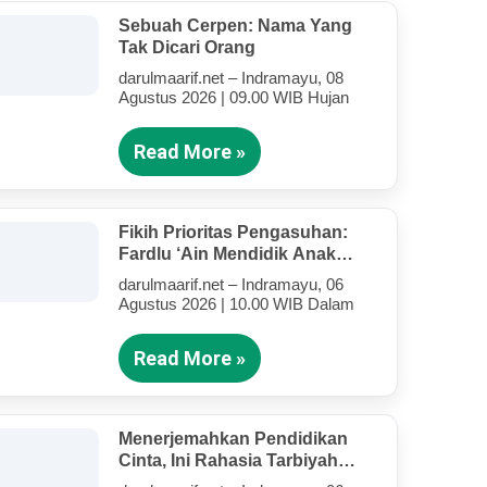
Sebuah Cerpen: Nama Yang
Tak Dicari Orang
darulmaarif.net – Indramayu, 08
Agustus 2026 | 09.00 WIB Hujan
Read More »
Fikih Prioritas Pengasuhan:
Fardlu ‘Ain Mendidik Anak
Kandung Di Tengah Kesibukan
darulmaarif.net – Indramayu, 06
Mengajar
Agustus 2026 | 10.00 WIB Dalam
Read More »
Menerjemahkan Pendidikan
Cinta, Ini Rahasia Tarbiyah
Rosululloh SAW Bagi Anak-