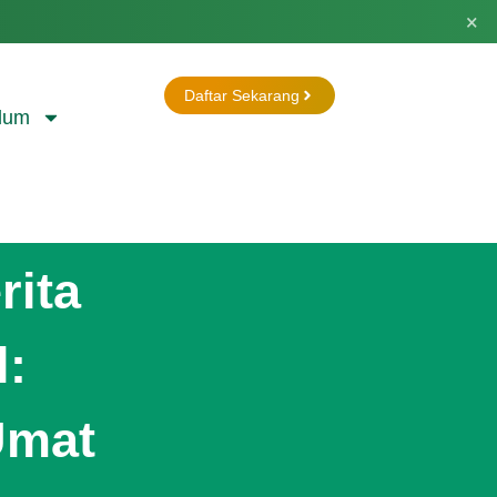
×
Daftar Sekarang
lum
ita
l:
Umat