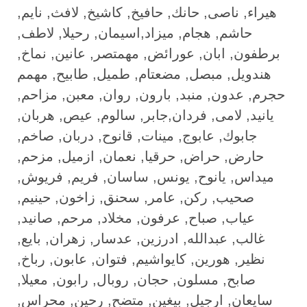
هيراء, ناصى, حانك, حافيخ, كاشيخ, لافث, نايم,
حاشم, هجام, ميزاد,اسيمان, رحيلا, لاطف,
برطفون, ابان, عورائض, مهمتصر, عانين, نماخ,
هندويل, مبصل, مضعتام, طميل, طابيح, مهمم
حجرم, عدون, منبد, بارون, روان, معبن, مزاحم,
يانيد, لامى, فردان,جابر, سالوم, عيص, هربان,
جابوك, عابوج, مينات, قانوح, دربان, صاخم,
حارض, حراض, حرقيا, نعمان, ازميل, مزحم,
ميداس, يانوح, يونس, ساسان, فريم, فريوش,
صحيب, ركن, عامر, سحنق, زاخون, حينيم,
عياب, صباح, عرفون, مخلاد, مرحم, صانيد,
غالب, عبدالله, ادرزين, عدسار, زهران, بايع,
نظير, هورين, كايواشيم, فتوان, عابون, رباخ,
صابح, مسلون, حجان, روبال, رابون, معيلا,
سايعان, ارجيل, بيغين, متضح, رحين, محراس,