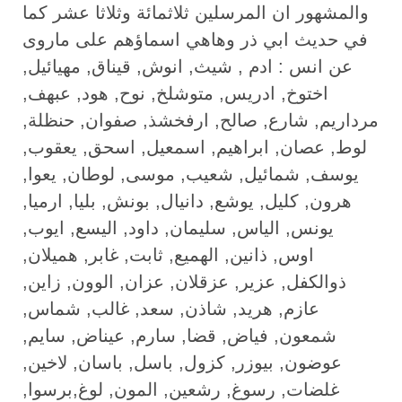
والمشهور ان المرسلين ثلاثمائة وثلاثا عشر كما
في حديث ابي ذر وهاهي اسماؤهم على ماروى
عن انس : ادم , شيث, انوش, قيناق, مهيائيل,
اختوخ, ادريس, متوشلخ, نوح, هود, عبهف,
مرداريم, شارع, صالح, ارفخشذ, صفوان, حنظلة,
لوط, عصان, ابراهيم, اسمعيل, اسحق, يعقوب,
يوسف, شمائيل, شعيب, موسى, لوطان, يعوا,
هرون, كليل, يوشع, دانيال, بونش, بليا, ارميا,
يونس, الياس, سليمان, داود, اليسع, ايوب,
اوس, ذانين, الهميع, ثابت, غابر, هميلان,
ذوالكفل, عزير, عزقلان, عزان, الوون, زاين,
عازم, هريد, شاذن, سعد, غالب, شماس,
شمعون, فياض, قضا, سارم, عيناض, سايم,
عوضون, بيوزر, كزول, باسل, باسان, لاخين,
غلضات, رسوغ, رشعين, المون, لوغ,برسوا,