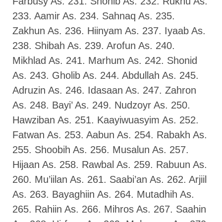
Farbusy As. 231. Shohib As. 232. Ruknu As.
233. Aamir As. 234. Sahnaq As. 235.
Zakhun As. 236. Hiinyam As. 237. Iyaab As.
238. Shibah As. 239. Arofun As. 240.
Mikhlad As. 241. Marhum As. 242. Shonid
As. 243. Gholib As. 244. Abdullah As. 245.
Adruzin As. 246. Idasaan As. 247. Zahron
As. 248. Bayi’ As. 249. Nudzoyr As. 250.
Hawziban As. 251. Kaayiwuasyim As. 252.
Fatwan As. 253. Aabun As. 254. Rabakh As.
255. Shoobih As. 256. Musalun As. 257.
Hijaan As. 258. Rawbal As. 259. Rabuun As.
260. Mu’iilan As. 261. Saabi’an As. 262. Arjiil
As. 263. Bayaghiin As. 264. Mutadhih As.
265. Rahiin As. 266. Mihros As. 267. Saahin