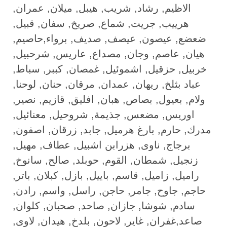
الاظيم, رشاد, شريب, هيبل, ميلان, عمران,
هرييب, جريت, شماع, صريخ, سفان, قبيل,
ضعضع, عيصون, عيصف, صديف, برواء,حاصيم,
هيان, عاصم, وجان, مصداع, عاريس, شرحبيل,
خربيل, حزقيل, اشموئيل, غمصان, كببر, سباط,
عباد بثلخ, ريهان, عمدان, مرقان, حنان, لوحنا,
ولام, بعيول, بصاص, هبان, افليق, قازيم, نصير,
اوريس, مضعس, جذيمة, شروحيل, معنائيل,
مدرك, حارم, بارغ هرميل, جابد, زرقان, اصفون,
برجاج, ناوى, هزرابن اشبيل, عطاف, مهيل,
زنجيل, شمطان, القوم, حوبلد, صالح, سانوخ,
راميل, زاميل, قاسم, باييل, بازل, كبلان, باتر,
حاجم, جاوح, جامر, حاجن, راسل, واسم, رادن,
سادم, شوشا, جازان, صاحد, صحبان, كلوان,
صاعد,غفران, غاير, لاحون, بلدخ, هيدان, لاوى,