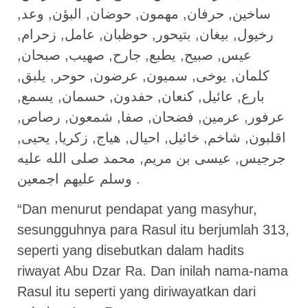
ساخين, حرفان, مهمون, حوضان, البؤن, وعد,
رخيول, بيغان, بتيحور, حوظبان, عامل, زحرام,
عيس, صبيح, يطبع, جارح, صهيب, صبحان,
كلمان, يوخى, سميون, عرضون, حوحر, يلبق,
بارع, عائيل, كنعان, حفدون, حسمان, يسمع,
عرفور, عرمين, فضحان, صفا, شمعون, رصاص,
اقلبون, شاخم, خائيل, احيال, هياج, زكريا, يحيى,
جرجيس, عيسى بن مريم, محمد صلى الله عليه
وسلم عليهم اجمعين .
“Dan menurut pendapat yang masyhur,
sesungguhnya para Rasul itu berjumlah 313,
seperti yang disebutkan dalam hadits
riwayat Abu Dzar Ra. Dan inilah nama-nama
Rasul itu seperti yang diriwayatkan dari