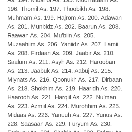
As. 194. Mibshol As. 195. Mudh’ataam As.
196. Thomil As. 197. Thoobikh As. 198.
Muhmam As. 199. Hajrom As. 200. Adawan
As. 201. Munbidz As. 202. Baarun As. 203.
Raawan As. 204. Mu’biin As. 205.
Muzaahiim As. 206. Yaniidz As. 207. Lamii
As. 208. Firdaan As. 209. Jaabir As. 210.
Saalum As. 211. Asyh As. 212. Harooban
As. 213. Jaabuk As. 214. Aabuj As. 215.
Miynats As. 216. Qoonukh As. 217. Dirbaan
As. 218. Shokhim As. 219. Haaridh As. 220.
Haarodh As. 221. Harqiil As. 222. Nu’man
As. 223. Azmiil As. 224. Murohhim As. 225.
Midaas As. 226. Yanuuh As. 227. Yunus As.
228. Saasaan As. 229. Furyum As. 230.