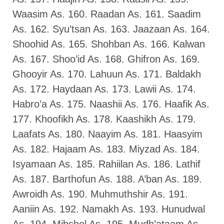
Waasim As. 160. Raadan As. 161. Saadim
As. 162. Syu’tsan As. 163. Jaazaan As. 164.
Shoohid As. 165. Shohban As. 166. Kalwan
As. 167. Shoo’id As. 168. Ghifron As. 169.
Ghooyir As. 170. Lahuun As. 171. Baldakh
As. 172. Haydaan As. 173. Lawii As. 174.
Habro’a As. 175. Naashii As. 176. Haafik As.
177. Khoofikh As. 178. Kaashikh As. 179.
Laafats As. 180. Naayim As. 181. Haasyim
As. 182. Hajaam As. 183. Miyzad As. 184.
Isyamaan As. 185. Rahiilan As. 186. Lathif
As. 187. Barthofun As. 188. A’ban As. 189.
Awroidh As. 190. Muhmuthshir As. 191.
Aaniin As. 192. Namakh As. 193. Hunudwal