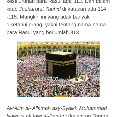
keseluruhan para Rasul ada 313. Dan dalam
kitab
Jauharotut Tauhid
di katakan ada 114
-115. Mungkin ini yang tidak banyak
diketahui orang, yakni tentang nama-nama
para Rasul yang berjumlah 313.
Al-‘Alim al-‘Allamah asy-Syaikh Muhammad
Nawawi al-Jawi al-Bantani
(kelahiran Tanara,