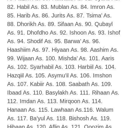
82. Habil As. 83. Mublan As. 84. Imron As.
85. Harib As. 86. Jurits As. 87. Tsima’ As.
88. Dhorikh As. 89. Sifaan As. 90. Qubayl
As. 91. Dhofdho As. 92. Ishoon As. 93. Ishof
As. 94. Shodif As. 95. Barwa’ As. 96.
Haashiim As. 97. Hiyaan As. 98. Aashim As.
99. Wijaan As. 100. Mishda’ As. 101. Aaris
As. 102. Syarhabil As. 103. Harbiil As. 104.
Hazqiil As. 105. Asymu’il As. 106. Imshon
As. 107. Kabiir As. 108. Saabath As. 109.
Ibaad As. 110. Basylakh As. 111. Rihaan As.
112. Imdan As. 113. Mirqoon As. 114.
Hanaan As. 115. Lawhaan As.116. Walum
As. 117. Ba’yul As. 118. Bishosh As. 119.
Hibaan As. 120. Afliq As. 121. Qoozim As.