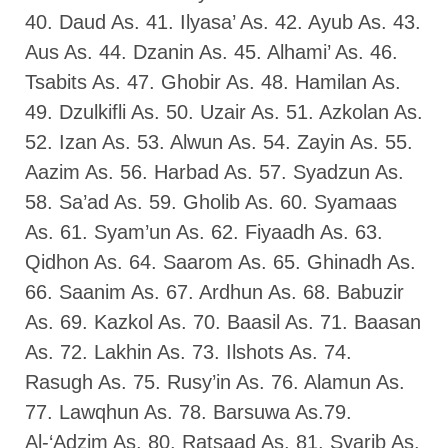
40. Daud As. 41. Ilyasa’ As. 42. Ayub As. 43.
Aus As. 44. Dzanin As. 45. Alhami’ As. 46.
Tsabits As. 47. Ghobir As. 48. Hamilan As.
49. Dzulkifli As. 50. Uzair As. 51. Azkolan As.
52. Izan As. 53. Alwun As. 54. Zayin As. 55.
Aazim As. 56. Harbad As. 57. Syadzun As.
58. Sa’ad As. 59. Gholib As. 60. Syamaas
As. 61. Syam’un As. 62. Fiyaadh As. 63.
Qidhon As. 64. Saarom As. 65. Ghinadh As.
66. Saanim As. 67. Ardhun As. 68. Babuzir
As. 69. Kazkol As. 70. Baasil As. 71. Baasan
As. 72. Lakhin As. 73. Ilshots As. 74.
Rasugh As. 75. Rusy’in As. 76. Alamun As.
77. Lawqhun As. 78. Barsuwa As.79.
Al-‘Adzim As. 80. Ratsaad As. 81. Syarib As.