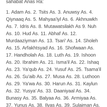
sahabat Anas Ra:
1. Adam As. 2. Tsits As. 3. Anuwsy As. 4.
Qiynaaq As. 5. Mahyaa’iyl As. 6. Akhnuwkh
As. 7. Idris As. 8. Mutawatsilakh As 9. Nuh
As. 10. Hud As. 11. Abhaf As. 12.
Murdaaziyman As. 13. Tsari’ As. 14. Sholeh
As. 15. Arfakhtsyad As. 16. Shofwaan As.
17. Handholah As. 18. Luth As. 19. Ishoon
As. 20. Ibrahim As. 21. Isma’il As. 22. Ishaq
As. 23. Ya’qub As. 24. Yusuf As. 25. Tsama’il
As. 26. Su’aib As. 27. Musa As. 28. Luthoon
As. 29. Ya’wa As. 30. Harun As. 31. Kaylun
As. 32. Yusya’ As. 33. Daaniyaal As. 34.
Bunasy As. 35. Balyaa As. 36. Armiyaa As.
37. Yunus As. 38. Ilyas As. 39. Sulaiman As.