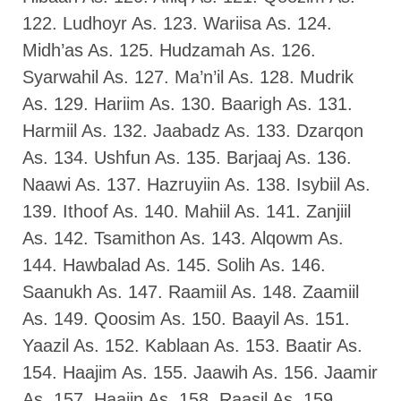
122. Ludhoyr As. 123. Wariisa As. 124.
Midh’as As. 125. Hudzamah As. 126.
Syarwahil As. 127. Ma’n’il As. 128. Mudrik
As. 129. Hariim As. 130. Baarigh As. 131.
Harmiil As. 132. Jaabadz As. 133. Dzarqon
As. 134. Ushfun As. 135. Barjaaj As. 136.
Naawi As. 137. Hazruyiin As. 138. Isybiil As.
139. Ithoof As. 140. Mahiil As. 141. Zanjiil
As. 142. Tsamithon As. 143. Alqowm As.
144. Hawbalad As. 145. Solih As. 146.
Saanukh As. 147. Raamiil As. 148. Zaamiil
As. 149. Qoosim As. 150. Baayil As. 151.
Yaazil As. 152. Kablaan As. 153. Baatir As.
154. Haajim As. 155. Jaawih As. 156. Jaamir
As. 157. Haajin As. 158. Raasil As. 159.