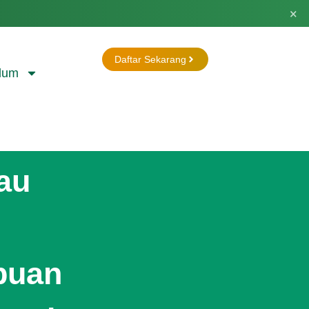
×
Daftar Sekarang
lum
au
buan