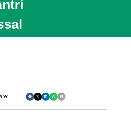
ntri
ssal
are: