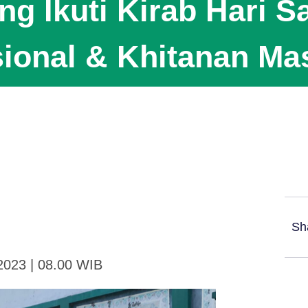
ng Ikuti Kirab Hari Sa
ional & Khitanan Ma
Sh
2023 | 08.00 WIB