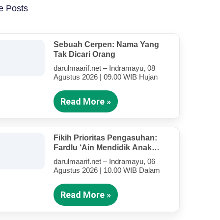
e Posts
Sebuah Cerpen: Nama Yang
Tak Dicari Orang
darulmaarif.net – Indramayu, 08
Agustus 2026 | 09.00 WIB Hujan
Read More »
Fikih Prioritas Pengasuhan:
Fardlu ‘Ain Mendidik Anak
Kandung Di Tengah Kesibukan
darulmaarif.net – Indramayu, 06
Mengajar
Agustus 2026 | 10.00 WIB Dalam
Read More »