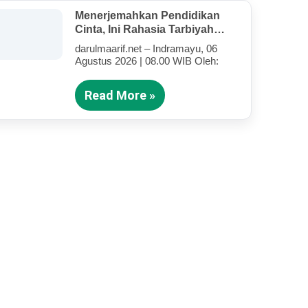
Menerjemahkan Pendidikan
Cinta, Ini Rahasia Tarbiyah
Rosululloh SAW Bagi Anak-
darulmaarif.net – Indramayu, 06
Anak Yang Terluka (Bagian IV)
Agustus 2026 | 08.00 WIB Oleh:
Read More »