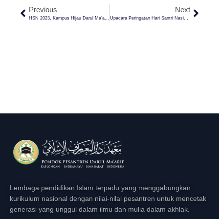
Previous
Next
HSN 2023, Kampus Hijau Darul Ma’arif Banjiri Karangampel Dengan Ribuan Orang Ikuti Kirab Hari Santri Nasional & Khitanan Massal
Upacara Peringatan Hari Santri Nasional 2023, Inspektur Upacara Tobroni, M.Pd, M.Si: Jihad Santri Di Era Modern
Lembaga pendidikan Islam terpadu yang menggabungkan
kurikulum nasional dengan nilai-nilai pesantren untuk mencetak
generasi yang unggul dalam ilmu dan mulia dalam akhlak.